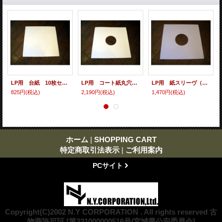
LP用 台紙 10枚セット
LP用 コート紙丸穴ジャケ 10枚セット
LP用 紙スリーヴ（レギュラー 四角の角） 10枚セット
825円
(税込)
2,190円
(税込)
1,470円
(税込)
ホーム
|
SHOPPING CART
特定商取引法表示
|
ご利用案内
PCサイト
Copyright(C)2002 N.Y CORPORATION . All rights reserved 古
物商許可証 [第221000000516号/宮城県公安委員会]