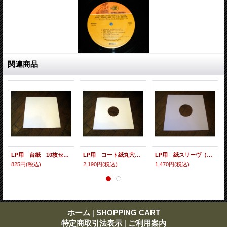
関連商品
LP用 台紙 10枚セット
LP用 コート紙丸穴ジャケ 10枚セット
LP用 紙スリーヴ（レギュラー 四角の角） 10枚セット
825円
(税込)
2,190円
(税込)
1,470円
(税込)
ホーム
|
SHOPPING CART
特定商取引法表示
|
ご利用案内