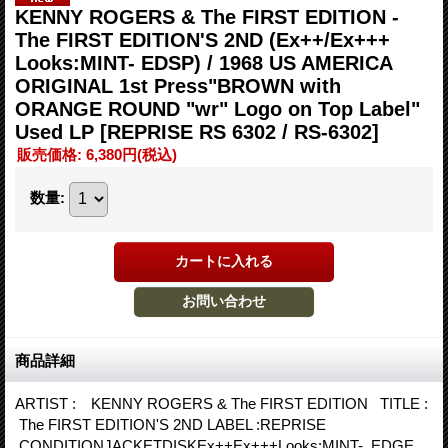
KENNY ROGERS & The FIRST EDITION -
The FIRST EDITION'S 2ND (Ex++/Ex+++
Looks:MINT- EDSP) / 1968 US AMERICA
ORIGINAL 1st Press"BROWN with
ORANGE ROUND "wr" Logo on Top Label"
Used LP
[REPRISE RS 6302 / RS-6302]
販売価格
:
6,380円
(税込)
数量
:
商品詳細
ARTIST : KENNY ROGERS & The FIRST EDITION TITLE :
The FIRST EDITION'S 2ND LABEL :REPRISE
CONDITIONJACKETDISKEx++Ex+++Looks:MINT- EDGE