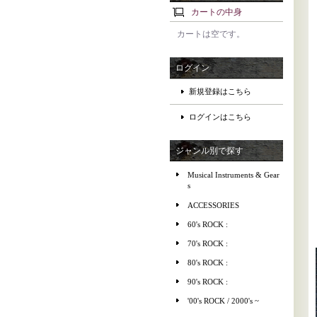
カートの中身
カートは空です。
ログイン
新規登録はこちら
ログインはこちら
ジャンル別で探す
Musical Instruments & Gear
s
ACCESSORIES
60's ROCK :
70's ROCK :
80's ROCK :
90's ROCK :
'00's ROCK / 2000's ~