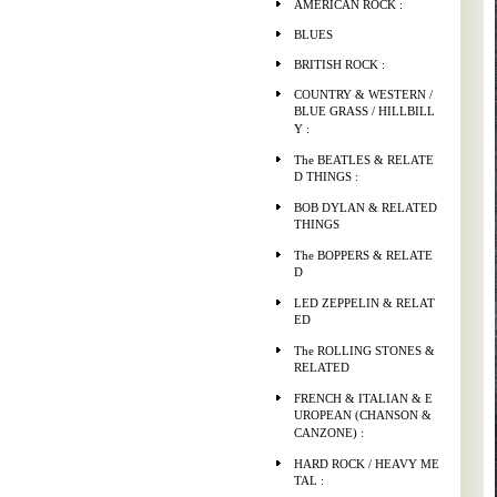
AMERICAN ROCK :
BLUES
BRITISH ROCK :
COUNTRY & WESTERN /
BLUE GRASS / HILLBILL
Y :
The BEATLES & RELATE
D THINGS :
BOB DYLAN & RELATED
THINGS
The BOPPERS & RELATE
D
LED ZEPPELIN & RELAT
ED
The ROLLING STONES &
RELATED
FRENCH & ITALIAN & E
UROPEAN (CHANSON &
CANZONE) :
HARD ROCK / HEAVY ME
TAL :