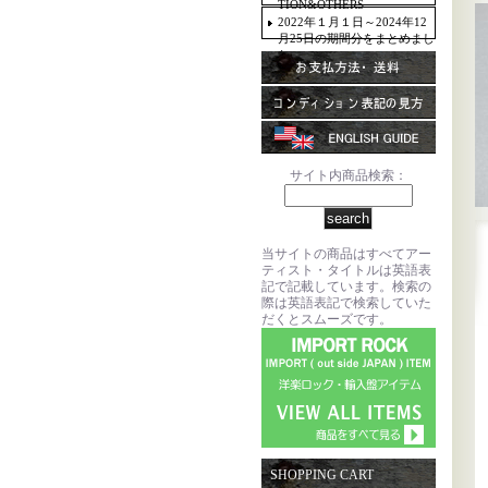
TION&OTHERS
2022年１月１日～2024年12
月25日の期間分をまとめまし
た。
サイト内商品検索：
当サイトの商品はすべてアー
ティスト・タイトルは英語表
記で記載しています。検索の
際は英語表記で検索していた
だくとスムーズです。
SHOPPING CART