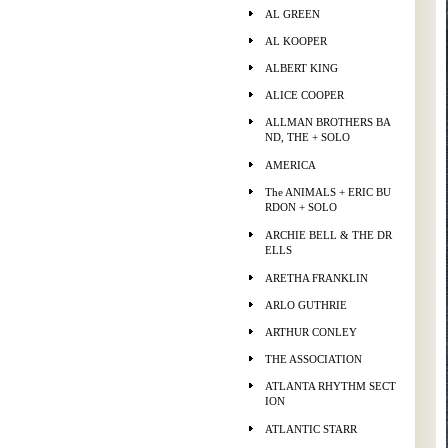
AL GREEN
AL KOOPER
ALBERT KING
ALICE COOPER
ALLMAN BROTHERS BA
ND, THE + SOLO
AMERICA
The ANIMALS + ERIC BU
RDON + SOLO
ARCHIE BELL & THE DR
ELLS
ARETHA FRANKLIN
ARLO GUTHRIE
ARTHUR CONLEY
THE ASSOCIATION
ATLANTA RHYTHM SECT
ION
ATLANTIC STARR