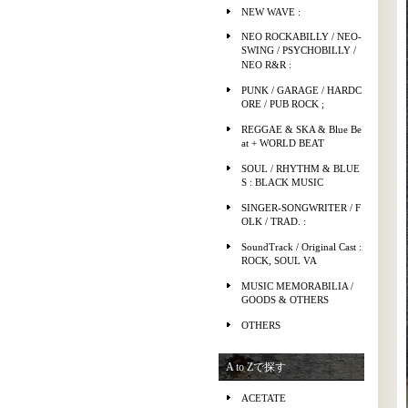
NEW WAVE :
NEO ROCKABILLY / NEO-
SWING / PSYCHOBILLY /
NEO R&R :
PUNK / GARAGE / HARDC
ORE / PUB ROCK ;
REGGAE & SKA & Blue Be
at + WORLD BEAT
SOUL / RHYTHM & BLUE
S : BLACK MUSIC
SINGER-SONGWRITER / F
OLK / TRAD. :
SoundTrack / Original Cast :
ROCK, SOUL VA
MUSIC MEMORABILIA /
GOODS & OTHERS
OTHERS
A to Zで探す
ACETATE