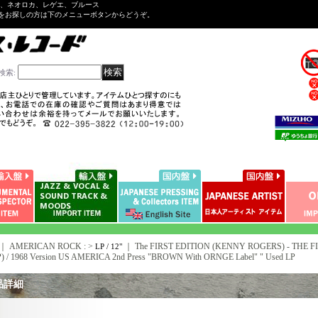
ル、ネオロカ、レゲエ、ブルース
をお探しの方は下のメニューボタンからどうぞ。
検索
:
｜ AMERICAN ROCK : >
｜
The FIRST EDITION (KENNY ROGERS) - THE FIR
LP / 12"
) / 1968 Version US AMERICA 2nd Press "BROWN With ORNGE Label" " Used LP
品詳細