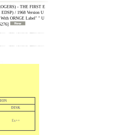
OGERS) - THE FIRST E
 EDSP) / 1968 Version U
With ORNGE Label" " U
6276
]
ION
DISK
Ex++