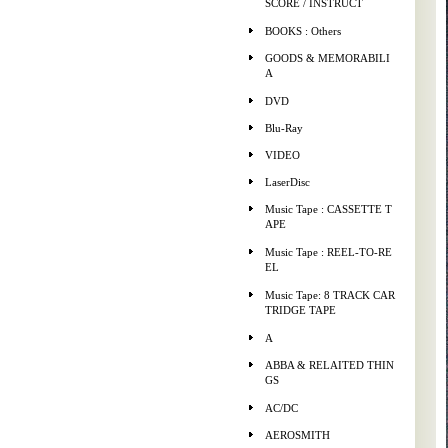
SCORE / INSTRUCT
BOOKS : Others
GOODS & MEMORABILI
A
DVD
Blu-Ray
VIDEO
LaserDisc
Music Tape : CASSETTE T
APE
Music Tape : REEL-TO-RE
EL
Music Tape: 8 TRACK CAR
TRIDGE TAPE
A
ABBA & RELAITED THIN
GS
AC/DC
AEROSMITH