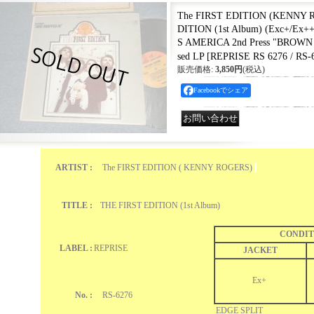
The FIRST EDITION (KENNY R
DITION (1st Album) (Exc+/Ex++
S AMERICA 2nd Press "BROWN 
sed LP
[
REPRISE RS 6276 / RS-
販売価格
:
3,850円
(税込)
Facebookでシェア
ARTIST :
The FIRST EDITION ( KENNY ROGERS)
TITLE :
THE FIRST EDITION (1st Album)
CONDIT
LABEL :
REPRISE
JACKET
Ex+
No. :
RS-6276
EDGE SPLIT