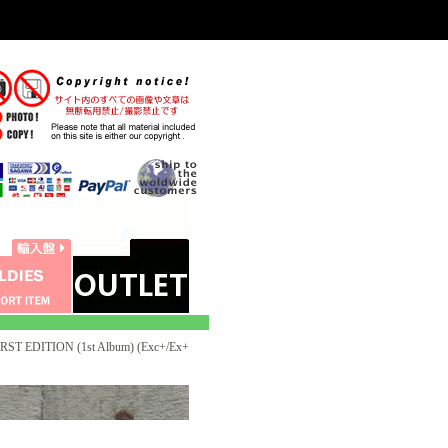
ST EDITION (1st Album) (Exc+/Ex+