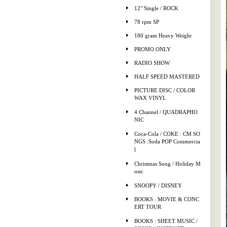
12" Single / ROCK
78 rpm SP
180 gram Heavy Weight
PROMO ONLY
RADIO SHOW
HALF SPEED MASTERED
PICTURE DISC / COLOR
WAX VINYL
4 Channel / QUADRAPHO
NIC
Coca-Cola / COKE : CM SO
NGS :Soda POP Commercia
l
Christmas Song / Holiday M
usic
SNOOPY / DISNEY
BOOKS : MOVIE & CONC
ERT TOUR
BOOKS : SHEET MUSIC /