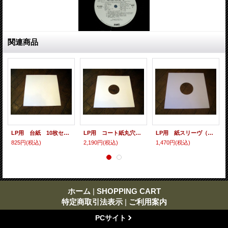
関連商品
LP用 台紙 10枚セット
LP用 コート紙丸穴ジャケ 10枚セット
LP用 紙スリーヴ（レギュラー 四角の角） 10枚セット
825円
(税込)
2,190円
(税込)
1,470円
(税込)
ホーム
|
SHOPPING CART
特定商取引法表示
|
ご利用案内
PCサイト