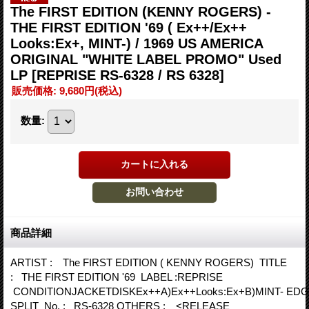
The FIRST EDITION (KENNY ROGERS) -
THE FIRST EDITION '69 ( Ex++/Ex++
Looks:Ex+, MINT-) / 1969 US AMERICA
ORIGINAL "WHITE LABEL PROMO" Used
LP
[REPRISE RS-6328 / RS 6328]
販売価格
:
9,680円
(税込)
数量
:
商品詳細
ARTIST : The FIRST EDITION ( KENNY ROGERS) TITLE
: THE FIRST EDITION '69 LABEL :REPRISE
CONDITIONJACKETDISKEx++A)Ex++Looks:Ex+B)MINT- ED
SPLIT No. : RS-6328 OTHERS : <RELEASE