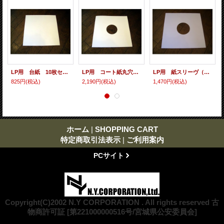
LP用 台紙 10枚セット
LP用 コート紙丸穴ジャケ 10枚セット
LP用 紙スリーヴ（レギュラー 四角の角） 10枚セット
825円
(税込)
2,190円
(税込)
1,470円
(税込)
ホーム
|
SHOPPING CART
特定商取引法表示
|
ご利用案内
PCサイト
Copyright(C)2002 N.Y CORPORATION . All rights reserved 古
物商許可証 [第221000000516号/宮城県公安委員会]