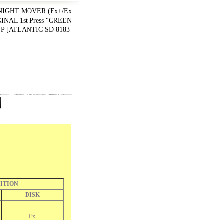
NIGHT MOVER (Ex+/Ex
INAL 1st Press "GREEN
LP
[
ATLANTIC SD-8183
ITION
DISK
Ex-