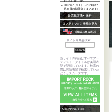
TION&OTHERS
2022年１月１日～2024年12
月25日の期間分をまとめまし
た。
サイト内商品検索：
当サイトの商品はすべてアー
ティスト・タイトルは英語表
記で記載しています。検索の
際は英語表記で検索していた
だくとスムーズです。
SHOPPING CART