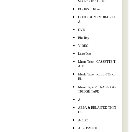
SCORE / INSTRUCT
BOOKS : Others
GOODS & MEMORABILI
A
DVD
Blu-Ray
VIDEO
LaserDisc
Music Tape : CASSETTE T
APE
Music Tape : REEL-TO-RE
EL
Music Tape: 8 TRACK CAR
TRIDGE TAPE
A
ABBA & RELAITED THIN
GS
AC/DC
AEROSMITH