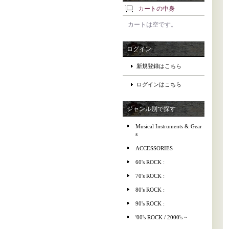
カートの中身
カートは空です。
ログイン
新規登録はこちら
ログインはこちら
ジャンル別で探す
Musical Instruments & Gear
s
ACCESSORIES
60's ROCK :
70's ROCK :
80's ROCK :
90's ROCK :
'00's ROCK / 2000's ~