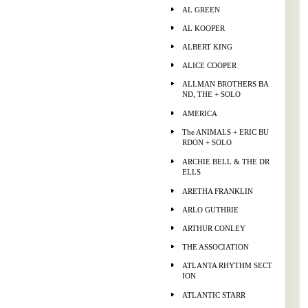
AL GREEN
AL KOOPER
ALBERT KING
ALICE COOPER
ALLMAN BROTHERS BA
ND, THE + SOLO
AMERICA
The ANIMALS + ERIC BU
RDON + SOLO
ARCHIE BELL & THE DR
ELLS
ARETHA FRANKLIN
ARLO GUTHRIE
ARTHUR CONLEY
THE ASSOCIATION
ATLANTA RHYTHM SECT
ION
ATLANTIC STARR