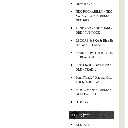
NEW WAVE :
NEO ROCKABILLY / NEO-
SWING / PSYCHOBILLY /
NEO R&R :
PUNK / GARAGE / HARDC
ORE / PUB ROCK ;
REGGAE & SKA & Blue Be
at + WORLD BEAT
SOUL / RHYTHM & BLUE
S : BLACK MUSIC
SINGER-SONGWRITER / F
OLK / TRAD. :
SoundTrack / Original Cast :
ROCK, SOUL VA
MUSIC MEMORABILIA /
GOODS & OTHERS
OTHERS
A to Zで探す
ACETATE