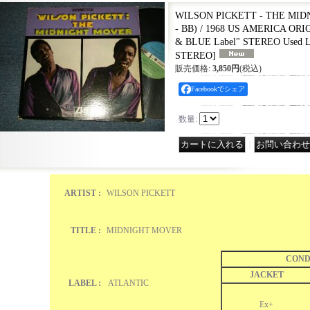
WILSON PICKETT - THE MID
- BB) / 1968 US AMERICA ORIG
& BLUE Label" STEREO Used 
STEREO
]
販売価格
:
3,850円
(税込)
Facebookでシェア
数量
:
｜
ARTIST :
WILSON PICKETT
TITLE :
MIDNIGHT MOVER
COND
JACKET
LABEL :
ATLANTIC
Ex+