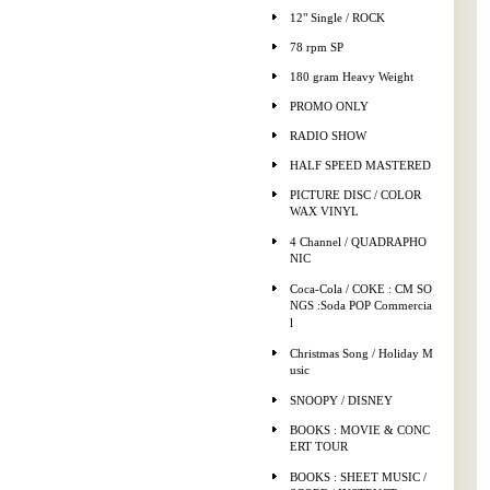
12" Single / ROCK
78 rpm SP
180 gram Heavy Weight
PROMO ONLY
RADIO SHOW
HALF SPEED MASTERED
PICTURE DISC / COLOR
WAX VINYL
4 Channel / QUADRAPHO
NIC
Coca-Cola / COKE : CM SO
NGS :Soda POP Commercia
l
Christmas Song / Holiday M
usic
SNOOPY / DISNEY
BOOKS : MOVIE & CONC
ERT TOUR
BOOKS : SHEET MUSIC /