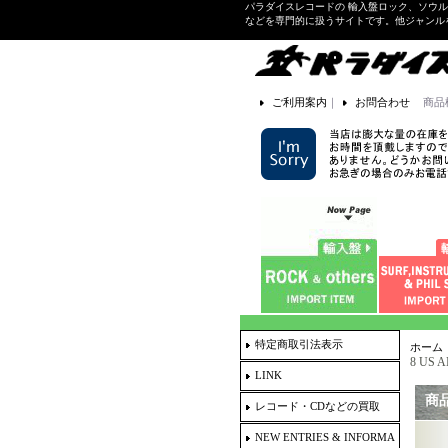
パラダイスレコードの 輸入盤ロック、ソウ
などを専門的に扱うサイトです。他ジャンル
ご利用案内
｜
お問合わせ
商品
特定商取引法表示
ホーム
8 US A
LINK
商
レコード・CDなどの買取
NEW ENTRIES & INFORMA