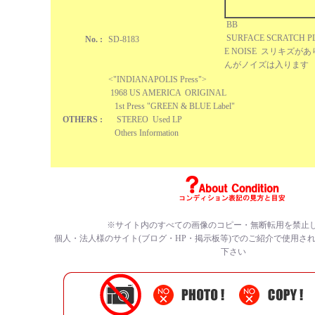
BB
SURFACE SCRATCH PL
No. :
SD-8183
E NOISE スリキズ
んがノイズは入ります
<
"INDIANAPOLIS Press"
>
1968 US AMERICA ORIGINAL
1st Press "GREEN & BLUE Label"
OTHERS :
STEREO Used LP
Others Information
※サイト内のすべての
画像のコピー・無断転用を禁止
個人・法人様のサイト(ブログ・HP・掲示板等)でのご紹介で使用さ
下さい