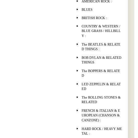
AMERICAN ROCK :
BLUES
BRITISH ROCK :
COUNTRY & WESTERN /
BLUE GRASS / HILLBILL
Y :
The BEATLES & RELATE
D THINGS :
BOB DYLAN & RELATED
THINGS
The BOPPERS & RELATE
D
LED ZEPPELIN & RELAT
ED
The ROLLING STONES &
RELATED
FRENCH & ITALIAN & E
UROPEAN (CHANSON &
CANZONE) :
HARD ROCK / HEAVY ME
TAL :