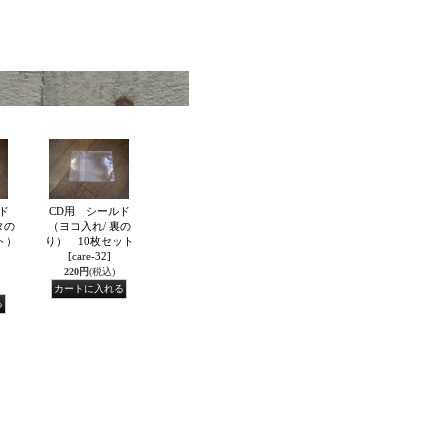
ド
CD用 シールド
タの
（ヨコ入れ/ 裏の
ト）
り） 10枚セット
ト
[care-32]
220円
(税込)