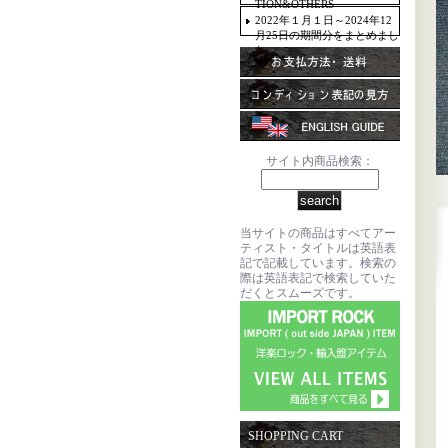
TION&OTHERS
2022年１月１日～2024年12
月25日の期間分をまとめまし
た。
サイト内商品検索：
当サイトの商品はすべてアー
ティスト・タイトルは英語表
記で記載しています。検索の
際は英語表記で検索していた
だくとスムーズです。
SHOPPING CART