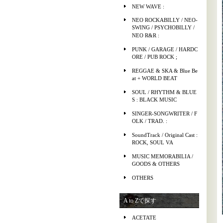
NEW WAVE :
NEO ROCKABILLY / NEO-
SWING / PSYCHOBILLY /
NEO R&R :
PUNK / GARAGE / HARDC
ORE / PUB ROCK ;
REGGAE & SKA & Blue Be
at + WORLD BEAT
SOUL / RHYTHM & BLUE
S : BLACK MUSIC
SINGER-SONGWRITER / F
OLK / TRAD. :
SoundTrack / Original Cast :
ROCK, SOUL VA
MUSIC MEMORABILIA /
GOODS & OTHERS
OTHERS
A to Zで探す
ACETATE