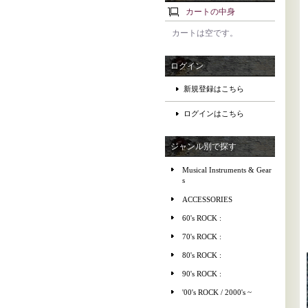
カートの中身
カートは空です。
ログイン
新規登録はこちら
ログインはこちら
ジャンル別で探す
Musical Instruments & Gear
s
ACCESSORIES
60's ROCK :
70's ROCK :
80's ROCK :
90's ROCK :
'00's ROCK / 2000's ~