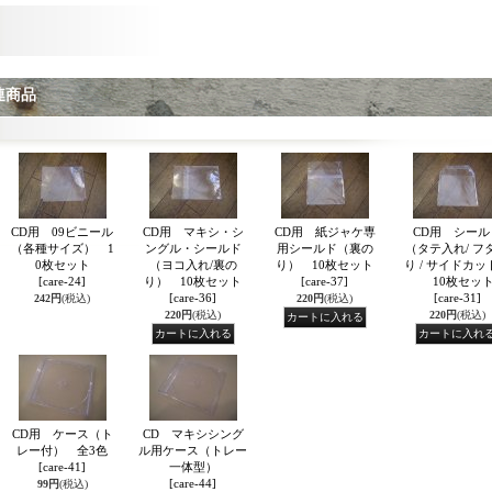
連商品
CD用 09ビニール
CD用 マキシ・シ
CD用 紙ジャケ専
CD用 シール
（各種サイズ） 1
ングル・シールド
用シールド（裏の
（タテ入れ/ フ
0枚セット
（ヨコ入れ/裏の
り） 10枚セット
り / サイドカッ
[care-24]
り） 10枚セット
[care-37]
10枚セッ
[care-36]
[care-31]
242円
(税込)
220円
(税込)
220円
(税込)
220円
(税込)
CD用 ケース（ト
CD マキシシング
レー付） 全3色
ル用ケース（トレー
[care-41]
一体型）
[care-44]
99円
(税込)