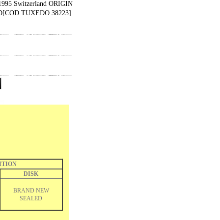
995 Switzerland ORIGIN
D
[
COD TUXEDO 38223
]
ITION
DISK
BRAND NEW
SEALED