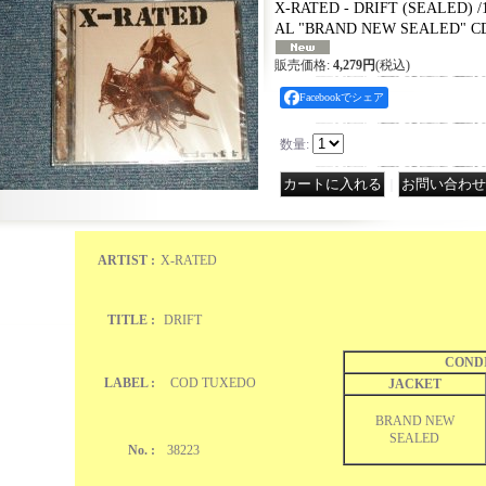
X-RATED - DRIFT (SEALED) /1
AL "BRAND NEW SEALED" C
販売価格
:
4,279円
(税込)
Facebookでシェア
数量
:
｜
ARTIST :
X-RATED
TITLE :
DRIFT
COND
LABEL :
COD TUXEDO
JACKET
BRAND NEW
SEALED
No. :
38223