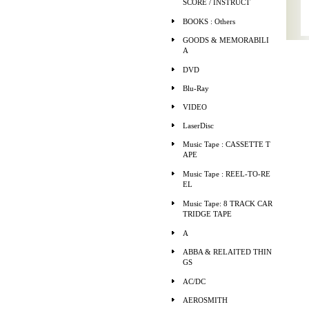
SCORE / INSTRUCT
BOOKS : Others
GOODS & MEMORABILI
A
DVD
Blu-Ray
VIDEO
LaserDisc
Music Tape : CASSETTE T
APE
Music Tape : REEL-TO-RE
EL
Music Tape: 8 TRACK CAR
TRIDGE TAPE
A
ABBA & RELAITED THIN
GS
AC/DC
AEROSMITH