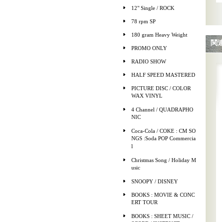
12" Single / ROCK
78 rpm SP
180 gram Heavy Weight
関
PROMO ONLY
RADIO SHOW
HALF SPEED MASTERED
PICTURE DISC / COLOR
WAX VINYL
4 Channel / QUADRAPHO
NIC
Coca-Cola / COKE : CM SO
NGS :Soda POP Commercia
l
Christmas Song / Holiday M
usic
SNOOPY / DISNEY
BOOKS : MOVIE & CONC
ERT TOUR
BOOKS : SHEET MUSIC /