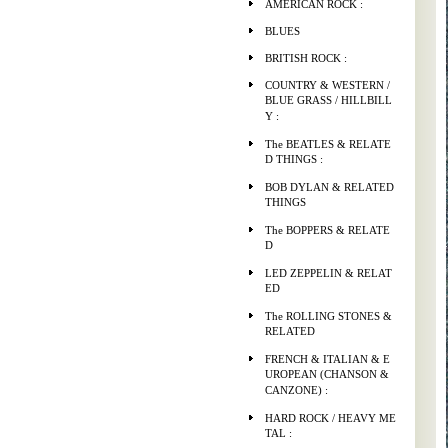
AMERICAN ROCK :
BLUES
BRITISH ROCK :
COUNTRY & WESTERN /
BLUE GRASS / HILLBILL
Y :
The BEATLES & RELATE
D THINGS :
BOB DYLAN & RELATED
THINGS
The BOPPERS & RELATE
D
LED ZEPPELIN & RELAT
ED
The ROLLING STONES &
RELATED
FRENCH & ITALIAN & E
UROPEAN (CHANSON &
CANZONE) :
HARD ROCK / HEAVY ME
TAL :