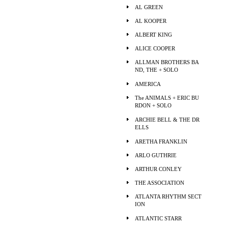
AL GREEN
AL KOOPER
ALBERT KING
ALICE COOPER
ALLMAN BROTHERS BA
ND, THE + SOLO
AMERICA
The ANIMALS + ERIC BU
RDON + SOLO
ARCHIE BELL & THE DR
ELLS
ARETHA FRANKLIN
ARLO GUTHRIE
ARTHUR CONLEY
THE ASSOCIATION
ATLANTA RHYTHM SECT
ION
ATLANTIC STARR