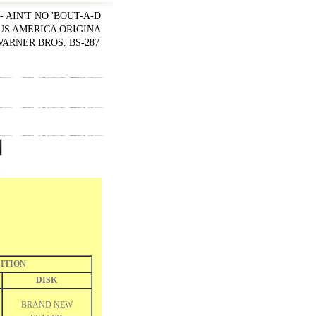
 AIN'T NO 'BOUT-A-D
 US AMERICA ORIGINA
ARNER BROS. BS-287
ITION
DISK
BRAND NEW