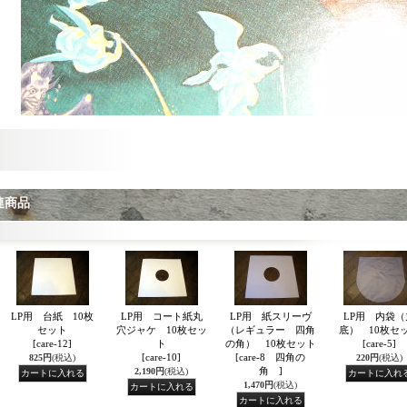
連商品
LP用 台紙 10枚
LP用 コート紙丸
LP用 紙スリーヴ
LP用 内袋（
セット
穴ジャケ 10枚セッ
（レギュラー 四角
底） 10枚セ
[care-12]
ト
の角） 10枚セット
[care-5]
[care-10]
[care-8 四角の
825円
(税込)
220円
(税込)
角 ]
2,190円
(税込)
1,470円
(税込)