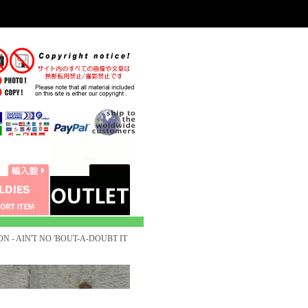
 - AIN'T NO 'BOUT-A-DOUBT IT