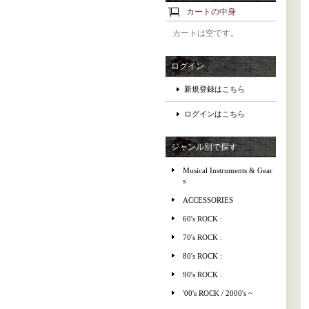
カートの中身
カートは空です。
ログイン
新規登録はこちら
ログインはこちら
ジャンル別で探す
Musical Instruments & Gear
s
ACCESSORIES
60's ROCK :
70's ROCK :
80's ROCK :
90's ROCK :
'00's ROCK / 2000's ~