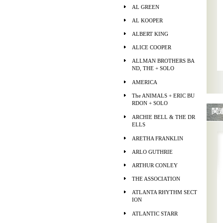
AL GREEN
AL KOOPER
ALBERT KING
ALICE COOPER
ALLMAN BROTHERS BA
ND, THE + SOLO
AMERICA
The ANIMALS + ERIC BU
RDON + SOLO
関
ARCHIE BELL & THE DR
ELLS
ARETHA FRANKLIN
ARLO GUTHRIE
ARTHUR CONLEY
THE ASSOCIATION
ATLANTA RHYTHM SECT
ION
ATLANTIC STARR