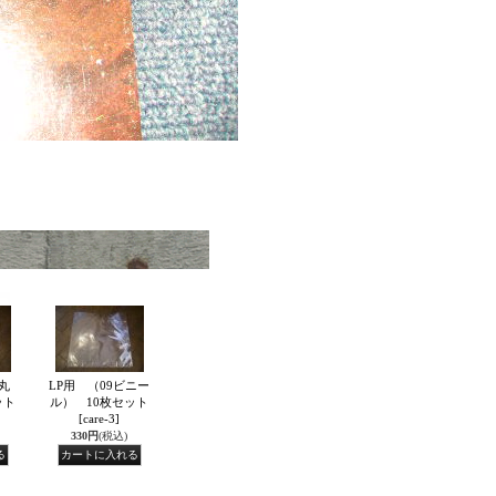
丸
LP用 （09ビニー
ット
ル） 10枚セット
[care-3]
330円
(税込)