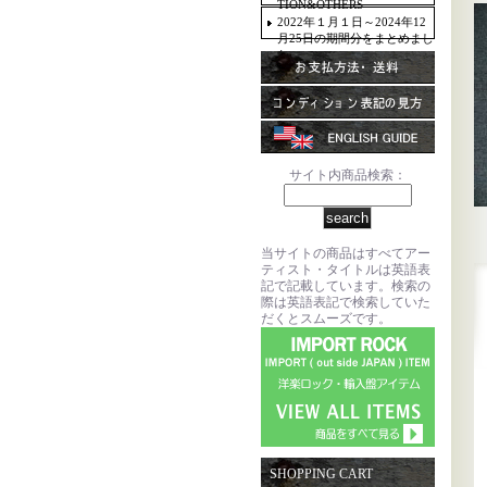
TION&OTHERS
2022年１月１日～2024年12
月25日の期間分をまとめまし
た。
サイト内商品検索：
当サイトの商品はすべてアー
ティスト・タイトルは英語表
記で記載しています。検索の
際は英語表記で検索していた
だくとスムーズです。
SHOPPING CART