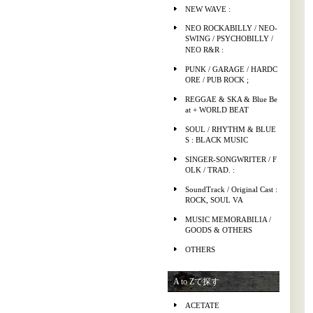
NEW WAVE :
NEO ROCKABILLY / NEO-
SWING / PSYCHOBILLY /
NEO R&R :
PUNK / GARAGE / HARDC
ORE / PUB ROCK ;
REGGAE & SKA & Blue Be
at + WORLD BEAT
SOUL / RHYTHM & BLUE
S : BLACK MUSIC
SINGER-SONGWRITER / F
OLK / TRAD. :
SoundTrack / Original Cast :
ROCK, SOUL VA
MUSIC MEMORABILIA /
GOODS & OTHERS
OTHERS
A to Zで探す
ACETATE