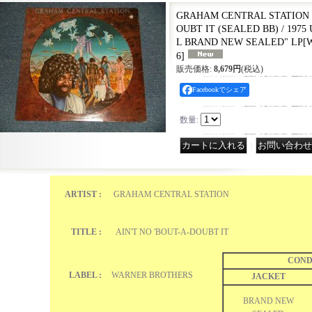
GRAHAM CENTRAL STATION -
OUBT IT (SEALED BB) / 1975
L BRAND NEW SEALED" LP
[
W
6
]
販売価格
:
8,679円
(税込)
Facebookでシェア
数量
:
｜
ARTIST :
GRAHAM CENTRAL STATION
TITLE :
AIN'T NO 'BOUT-A-DOUBT IT
COND
LABEL :
WARNER BROTHERS
JACKET
BRAND NEW