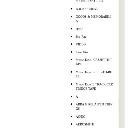
SCORE / INSTRUCT
BOOKS : Others
GOODS & MEMORABILI
A
DVD
Blu-Ray
VIDEO
LaserDisc
Music Tape : CASSETTE T
APE
Music Tape : REEL-TO-RE
EL
Music Tape: 8 TRACK CAR
TRIDGE TAPE
A
ABBA & RELAITED THIN
GS
AC/DC
AEROSMITH