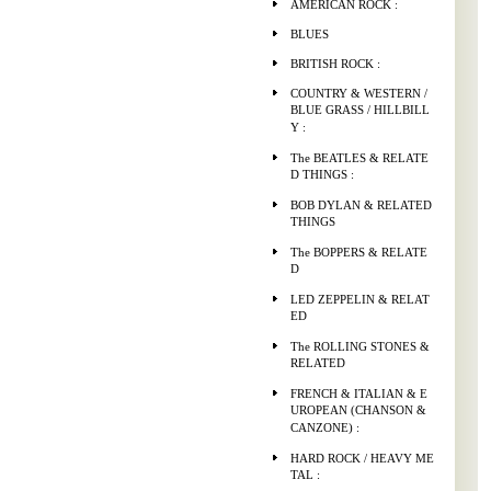
AMERICAN ROCK :
BLUES
BRITISH ROCK :
COUNTRY & WESTERN /
BLUE GRASS / HILLBILL
Y :
The BEATLES & RELATE
D THINGS :
BOB DYLAN & RELATED
THINGS
The BOPPERS & RELATE
D
LED ZEPPELIN & RELAT
ED
The ROLLING STONES &
RELATED
FRENCH & ITALIAN & E
UROPEAN (CHANSON &
CANZONE) :
HARD ROCK / HEAVY ME
TAL :