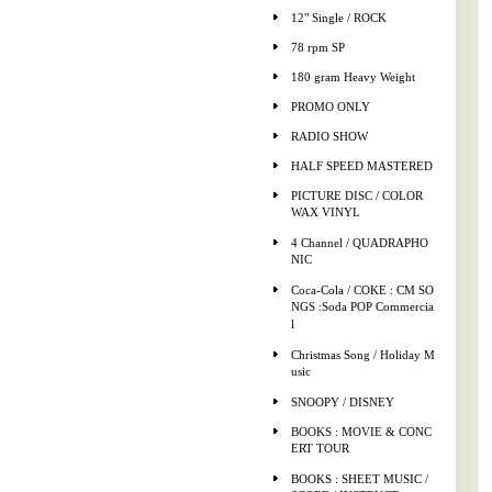
12" Single / ROCK
78 rpm SP
180 gram Heavy Weight
PROMO ONLY
RADIO SHOW
HALF SPEED MASTERED
PICTURE DISC / COLOR
WAX VINYL
4 Channel / QUADRAPHO
NIC
Coca-Cola / COKE : CM SO
NGS :Soda POP Commercia
l
Christmas Song / Holiday M
usic
SNOOPY / DISNEY
BOOKS : MOVIE & CONC
ERT TOUR
BOOKS : SHEET MUSIC /