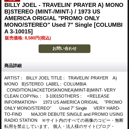
BILLY JOEL - TRAVELIN' PRAYER A) MONO
B)STEREO (MINT-/MINT-) / 1973 US
AMERICA ORIGIAL "PROMO ONLY
MONO/STEREO" Used 7" Single
[COLUMBI
A 3-10015]
販売価格
:
8,580円
(税込)
商品詳細
ARTIST : BILLY JOEL TITLE : TRAVELIN' PRAYER A)
MONO B)STEREO LABEL : COLUMBIA
CONDITIONJACKETDISKNONEA)MINT-B)MINT- VERY
CLEAN COPYNo. : 3-10015OTHERS : <RELEASE
INFORMATION> 1973 US AMERICA ORIGIAL "PROMO
ONLY MONO/STEREO" Used 7" Single VERY HARD-
TO-FIND MAJOR DEBUTE SINGLE and PROMO USING
RADIO STATION ※サイト内のすべての画像のコピー・無断
転用を禁止しています。 個人・法人様のサイト(ブログ・