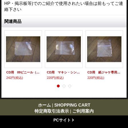
HP・掲示板等)でのご紹介で使用されたい場合は前もってご連
絡下さい
関連商品
CD用 09ビニール（各種サイズ） 10枚セット
CD用 マキシ・シングル・シールド（ヨコ入れ/裏のり） 10枚セット
CD用 紙ジャケ専用シールド（裏のり） 10枚セット
242円
(税込)
220円
(税込)
220円
(税込)
ホーム
|
SHOPPING CART
特定商取引法表示
|
ご利用案内
PCサイト