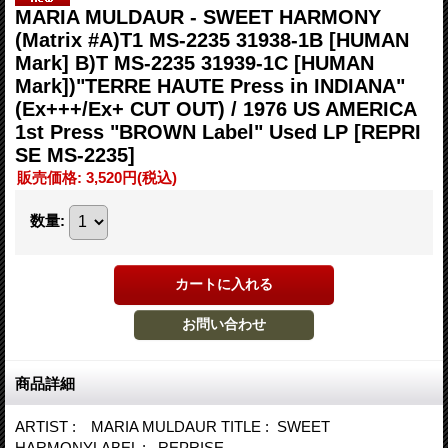
MARIA MULDAUR - SWEET HARMONY
(Matrix #A)T1 MS-2235 31938-1B [HUMAN
Mark] B)T MS-2235 31939-1C [HUMAN
Mark])"TERRE HAUTE Press in INDIANA"
(Ex+++/Ex+ CUT OUT) / 1976 US AMERICA
1st Press "BROWN Label" Used LP
[REPRI
SE MS-2235]
販売価格
:
3,520円
(税込)
数量
:
商品詳細
ARTIST : MARIA MULDAUR TITLE : SWEET
HARMONYLABEL : REPRISE