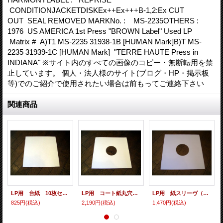
CONDITIONJACKETDISKEx++Ex+++B-1,2:Ex CUT
OUT SEAL REMOVED MARKNo. : MS-2235OTHERS :
1976 US AMERICA 1st Press "BROWN Label" Used LP
Matrix # A)T1 MS-2235 31938-1B [HUMAN Mark]B)T MS-
2235 31939-1C [HUMAN Mark] "TERRE HAUTE Press in
INDIANA" ※サイト内のすべての画像のコピー・無断転用を禁
止しています。 個人・法人様のサイト(ブログ・HP・掲示板
等)でのご紹介で使用されたい場合は前もってご連絡下さい
関連商品
LP用 台紙 10枚セット
LP用 コート紙丸穴ジャケ 10枚セット
LP用 紙スリーヴ（レギュラー 四角の角） 10枚セット
825円
(税込)
2,190円
(税込)
1,470円
(税込)