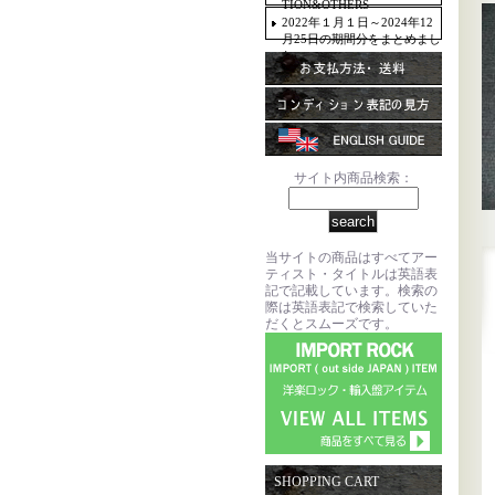
TION&OTHERS
2022年１月１日～2024年12
月25日の期間分をまとめまし
た。
サイト内商品検索：
当サイトの商品はすべてアー
ティスト・タイトルは英語表
記で記載しています。検索の
際は英語表記で検索していた
だくとスムーズです。
SHOPPING CART