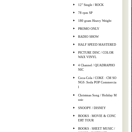
12" Single / ROCK
78 rpm SP
180 gram Heavy Weight
PROMO ONLY
RADIO SHOW
HALF SPEED MASTERED
PICTURE DISC / COLOR
WAX VINYL
4 Channel / QUADRAPHO
NIC
Coca-Cola / COKE : CM SO
NGS :Soda POP Commercia
l
Christmas Song / Holiday M
usic
SNOOPY / DISNEY
BOOKS : MOVIE & CONC
ERT TOUR
BOOKS : SHEET MUSIC /