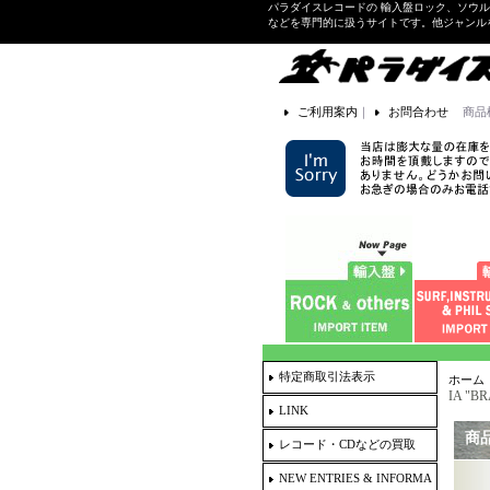
パラダイスレコードの 輸入盤ロック、ソウ
などを専門的に扱うサイトです。他ジャンル
ご利用案内
｜
お問合わせ
商品
特定商取引法表示
ホーム
IA "B
LINK
商
レコード・CDなどの買取
NEW ENTRIES & INFORMA