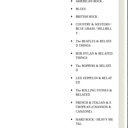
AMERICAN ROCK :
BLUES
BRITISH ROCK :
COUNTRY & WESTERN /
BLUE GRASS / HILLBILL
Y :
The BEATLES & RELATE
D THINGS :
BOB DYLAN & RELATED
THINGS
The BOPPERS & RELATE
D
LED ZEPPELIN & RELAT
ED
The ROLLING STONES &
RELATED
FRENCH & ITALIAN & E
UROPEAN (CHANSON &
CANZONE) :
HARD ROCK / HEAVY ME
TAL :