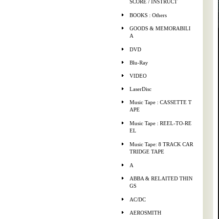
SCORE / INSTRUCT
BOOKS : Others
GOODS & MEMORABILI
A
DVD
Blu-Ray
VIDEO
LaserDisc
Music Tape : CASSETTE T
APE
Music Tape : REEL-TO-RE
EL
Music Tape: 8 TRACK CAR
TRIDGE TAPE
A
ABBA & RELAITED THIN
GS
AC/DC
AEROSMITH