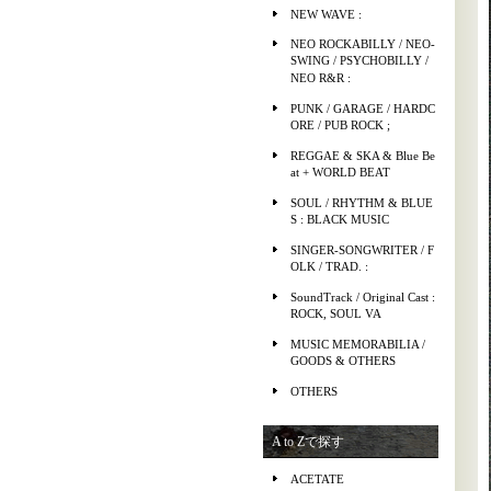
NEW WAVE :
NEO ROCKABILLY / NEO-
SWING / PSYCHOBILLY /
NEO R&R :
PUNK / GARAGE / HARDC
ORE / PUB ROCK ;
REGGAE & SKA & Blue Be
at + WORLD BEAT
SOUL / RHYTHM & BLUE
S : BLACK MUSIC
SINGER-SONGWRITER / F
OLK / TRAD. :
SoundTrack / Original Cast :
ROCK, SOUL VA
MUSIC MEMORABILIA /
GOODS & OTHERS
OTHERS
A to Zで探す
ACETATE