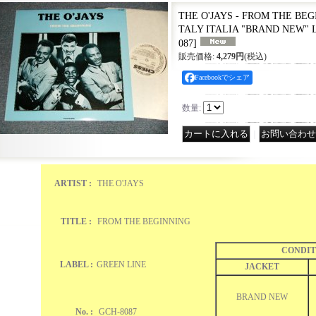
THE O'JAYS - FROM THE BEGI
TALY ITALIA "BRAND NEW" 
087
]
販売価格
:
4,279円
(税込)
Facebookでシェア
数量
:
｜
ARTIST :
THE O'JAYS
TITLE :
FROM THE BEGINNING
CONDIT
LABEL :
GREEN LINE
JACKET
BRAND NEW
No. :
GCH-8087