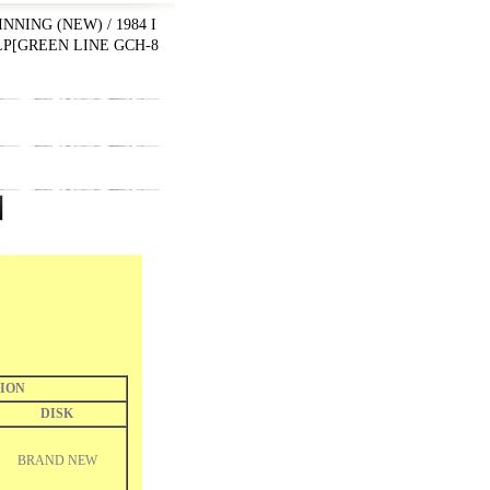
NNING (NEW) / 1984 I
LP
[
GREEN LINE GCH-8
ION
DISK
BRAND NEW