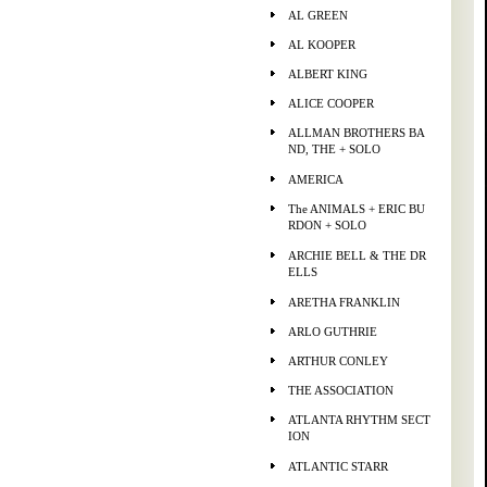
AL GREEN
AL KOOPER
ALBERT KING
ALICE COOPER
ALLMAN BROTHERS BA
ND, THE + SOLO
AMERICA
The ANIMALS + ERIC BU
RDON + SOLO
ARCHIE BELL & THE DR
ELLS
ARETHA FRANKLIN
ARLO GUTHRIE
ARTHUR CONLEY
THE ASSOCIATION
ATLANTA RHYTHM SECT
ION
ATLANTIC STARR