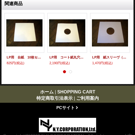
関連商品
LP用 台紙 10枚セット
LP用 コート紙丸穴ジャケ 10枚セット
LP用 紙スリーヴ（レギュラー 四角の角） 10枚セット
825円
(税込)
2,190円
(税込)
1,470円
(税込)
ホーム
|
SHOPPING CART
特定商取引法表示
|
ご利用案内
PCサイト