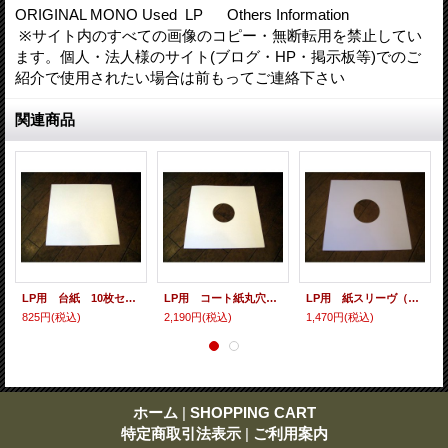
ORIGINAL MONO Used LP Others Information
※サイト内のすべての画像のコピー・無断転用を禁止してい
ます。個人・法人様のサイト(ブログ・HP・掲示板等)でのご
紹介で使用されたい場合は前もってご連絡下さい
関連商品
LP用 台紙 10枚セット
LP用 コート紙丸穴ジャケ 10枚セット
LP用 紙スリーヴ（レギュラー 四角の角） 10枚セット
825円
(税込)
2,190円
(税込)
1,470円
(税込)
ホーム
|
SHOPPING CART
特定商取引法表示
|
ご利用案内