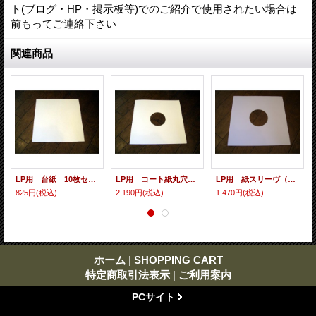
ト(ブログ・HP・掲示板等)でのご紹介で使用されたい場合は
前もってご連絡下さい
関連商品
LP用 台紙 10枚セット
LP用 コート紙丸穴ジャケ 10枚セット
LP用 紙スリーヴ（レギュラー 四角の角） 10枚セット
825円
(税込)
2,190円
(税込)
1,470円
(税込)
ホーム
|
SHOPPING CART
特定商取引法表示
|
ご利用案内
PCサイト