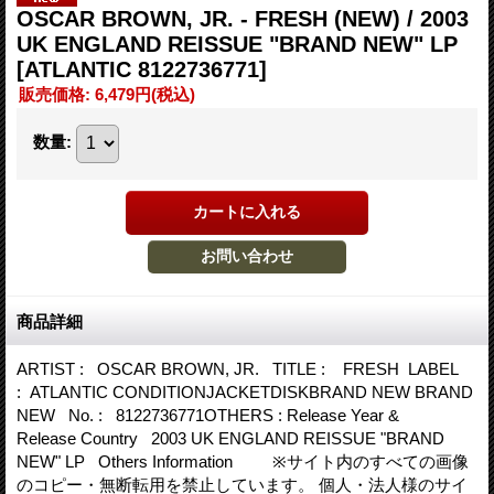
OSCAR BROWN, JR. - FRESH (NEW) / 2003
UK ENGLAND REISSUE "BRAND NEW" LP
[ATLANTIC 8122736771]
販売価格
:
6,479円
(税込)
数量
:
商品詳細
ARTIST : OSCAR BROWN, JR. TITLE : FRESH LABEL
: ATLANTIC CONDITIONJACKETDISKBRAND NEW BRAND
NEW No. : 8122736771OTHERS : Release Year &
Release Country 2003 UK ENGLAND REISSUE "BRAND
NEW" LP Others Information ※サイト内のすべての画像
のコピー・無断転用を禁止しています。 個人・法人様のサイ