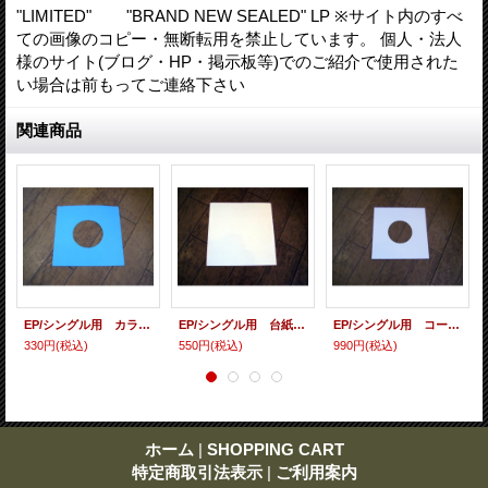
"LIMITED" "BRAND NEW SEALED" LP ※サイト内のすべ
ての画像のコピー・無断転用を禁止しています。 個人・法人
様のサイト(ブログ・HP・掲示板等)でのご紹介で使用された
い場合は前もってご連絡下さい
関連商品
EP/シングル用 カラースリーヴ（全4色） 5枚セット
EP/シングル用 台紙 10枚セット
EP/シングル用 コート紙丸穴ジャケ 白 10 copies set / １０枚セット
330円
(税込)
550円
(税込)
990円
(税込)
ホーム
|
SHOPPING CART
特定商取引法表示
|
ご利用案内