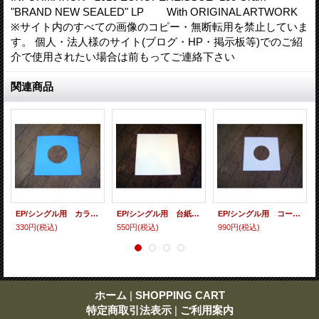
"BRAND NEW SEALED" LP With ORIGINAL ARTWORK
※サイト内のすべての画像のコピー・無断転用を禁止していま
す。 個人・法人様のサイト(ブログ・HP・掲示板等)でのご紹
介で使用されたい場合は前もってご連絡下さい
関連商品
EP/シングル用 カラースリーヴ（全4色） 5枚セット
EP/シングル用 台紙 10枚セット
EP/シングル用 コート紙丸穴ジャケ 白 10 copies set / １０枚セット
330円
(税込)
550円
(税込)
990円
(税込)
ホーム
|
SHOPPING CART
特定商取引法表示
|
ご利用案内