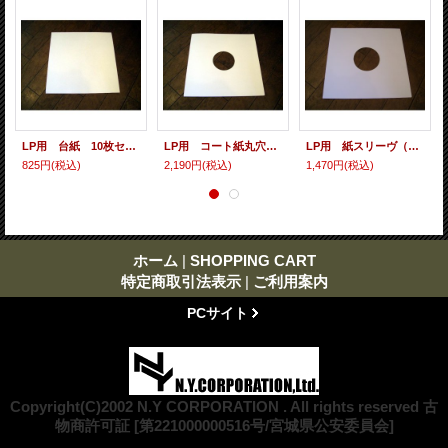
LP用 台紙 10枚セット
LP用 コート紙丸穴ジャケ 10枚セット
LP用 紙スリーヴ（レギュラー 四角の角） 10枚セット
825円
(税込)
2,190円
(税込)
1,470円
(税込)
ホーム
|
SHOPPING CART
特定商取引法表示
|
ご利用案内
PCサイト
Copyright(C)2002 N.Y CORPORATION . All rights reserved 古
物商許可証 [第221000000516号/宮城県公安委員会]