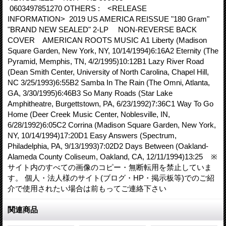
0603497851270 OTHERS : <RELEASE
INFORMATION> 2019 US AMERICA REISSUE "180 Gram"
"BRAND NEW SEALED" 2-LP NON-REVERSE BACK
COVER AMERICAN ROOTS MUSIC A1 Liberty (Madison
Square Garden, New York, NY, 10/14/1994)6:16A2 Eternity (The
Pyramid, Memphis, TN, 4/2/1995)10:12B1 Lazy River Road
(Dean Smith Center, University of North Carolina, Chapel Hill,
NC 3/25/1993)6:55B2 Samba In The Rain (The Omni, Atlanta,
GA, 3/30/1995)6:46B3 So Many Roads (Star Lake
Amphitheatre, Burgettstown, PA, 6/23/1992)7:36C1 Way To Go
Home (Deer Creek Music Center, Noblesville, IN,
6/28/1992)6:05C2 Corrina (Madison Square Garden, New York,
NY, 10/14/1994)17:20D1 Easy Answers (Spectrum,
Philadelphia, PA, 9/13/1993)7:02D2 Days Between (Oakland-
Alameda County Coliseum, Oakland, CA, 12/11/1994)13:25 ※
サイト内のすべての画像のコピー・無断転用を禁止していま
す。 個人・法人様のサイト(ブログ・HP・掲示板等)でのご紹
介で使用されたい場合は前もってご連絡下さい
関連商品