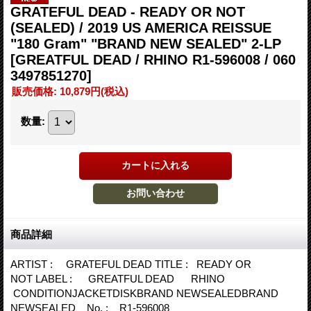
GRATEFUL DEAD - READY OR NOT
(SEALED) / 2019 US AMERICA REISSUE
"180 Gram" "BRAND NEW SEALED" 2-LP
[GREATFUL DEAD / RHINO R1-596008 / 060
3497851270]
販売価格
:
10,879円
(税込)
数量
:
商品詳細
ARTIST : GRATEFUL DEAD TITLE : READY OR
NOT LABEL : GREATFUL DEAD RHINO
CONDITIONJACKETDISKBRAND NEWSEALEDBRAND
NEWSEALED No. : R1-596008