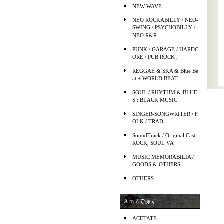
NEW WAVE :
NEO ROCKABILLY / NEO-
SWING / PSYCHOBILLY /
NEO R&R :
PUNK / GARAGE / HARDC
ORE / PUB ROCK ;
REGGAE & SKA & Blue Be
at + WORLD BEAT
SOUL / RHYTHM & BLUE
S : BLACK MUSIC
SINGER-SONGWRITER / F
OLK / TRAD. :
SoundTrack / Original Cast :
ROCK, SOUL VA
MUSIC MEMORABILIA /
GOODS & OTHERS
OTHERS
A to Zで探す
ACETATE