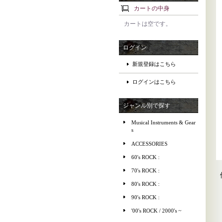
カートの中身
カートは空です。
ログイン
新規登録はこちら
ログインはこちら
ジャンル別で探す
Musical Instruments & Gear
s
ACCESSORIES
60's ROCK :
70's ROCK :
80's ROCK :
90's ROCK :
'00's ROCK / 2000's ~