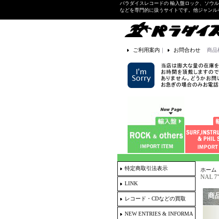
パラダイスレコードの 輸入盤ロック、ソウ
などを専門的に扱うサイトです。他ジャンル
ご利用案内
｜
お問合わせ
商品
特定商取引法表示
ホーム
NAL 7"
LINK
商
レコード・CDなどの買取
NEW ENTRIES & INFORMA