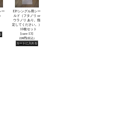
シー
EP/シングル用シー
リ）
ルド（フタノリ or
ト
ウラノリ あり。指
定してください。）
10枚セット
[care-13]
220円
(税込)