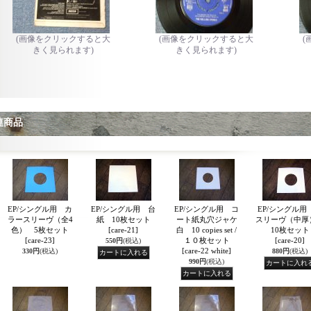
(画像をクリックすると大
(画像をクリックすると大
(
きく見られます)
きく見られます)
連商品
EP/シングル用 カ
EP/シングル用 台
EP/シングル用 コ
EP/シングル用
ラースリーヴ（全4
紙 10枚セット
ート紙丸穴ジャケ
スリーヴ（中
色） 5枚セット
[care-21]
白 10 copies set /
10枚セット
[care-23]
１０枚セット
[care-20]
550円
(税込)
[care-22 white]
330円
(税込)
880円
(税込)
990円
(税込)