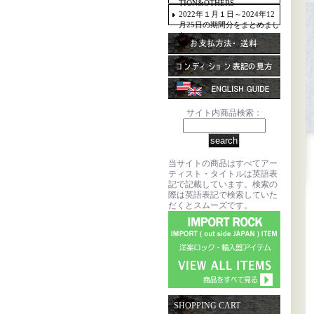
TION&OTHERS
2022年１月１日～2024年12
月25日の期間分をまとめまし
た。
サイト内商品検索：
当サイトの商品はすべてアー
ティスト・タイトルは英語表
記で記載しています。検索の
際は英語表記で検索していた
だくとスムーズです。
SHOPPING CART