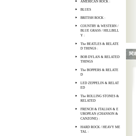
AMERICAN ROCK :
BLUES
BRITISH ROCK :
COUNTRY & WESTERN /
BLUE GRASS / HILLBILL
Y :
The BEATLES & RELATE
D THINGS :
関
BOB DYLAN & RELATED
THINGS
The BOPPERS & RELATE
D
LED ZEPPELIN & RELAT
ED
The ROLLING STONES &
RELATED
FRENCH & ITALIAN & E
UROPEAN (CHANSON &
CANZONE) :
HARD ROCK / HEAVY ME
TAL :