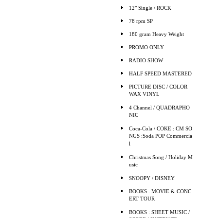
12" Single / ROCK
78 rpm SP
180 gram Heavy Weight
PROMO ONLY
RADIO SHOW
HALF SPEED MASTERED
PICTURE DISC / COLOR
WAX VINYL
4 Channel / QUADRAPHO
NIC
Coca-Cola / COKE : CM SO
NGS :Soda POP Commercia
l
Christmas Song / Holiday M
usic
SNOOPY / DISNEY
BOOKS : MOVIE & CONC
ERT TOUR
BOOKS : SHEET MUSIC /