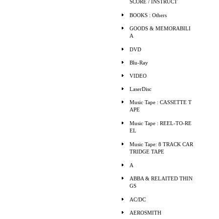
SCORE / INSTRUCT
BOOKS : Others
GOODS & MEMORABILI
A
DVD
Blu-Ray
VIDEO
LaserDisc
Music Tape : CASSETTE T
APE
Music Tape : REEL-TO-RE
EL
Music Tape: 8 TRACK CAR
TRIDGE TAPE
A
ABBA & RELAITED THIN
GS
AC/DC
AEROSMITH