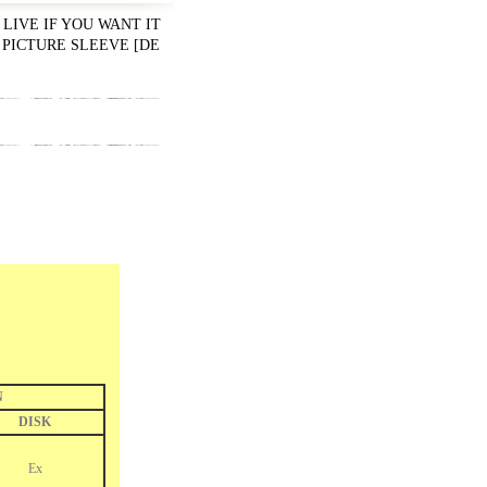
LIVE IF YOU WANT IT
th PICTURE SLEEVE
[
DE
N
DISK
Ex