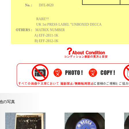
No. :
DFE-8620
RARE!!!
UK 1st PRESS LABEL "UNBOXED DECCA
OTHERS :
MATRIX NUMBER
A) EFF-2811-1K
B) EFF-2812-1K
他の写真