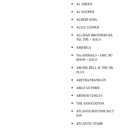
AL GREEN
AL KOOPER
ALBERT KING
ALICE COOPER
ALLMAN BROTHERS BA
ND, THE + SOLO
AMERICA
The ANIMALS + ERIC BU
RDON + SOLO
ARCHIE BELL & THE DR
ELLS
ARETHA FRANKLIN
ARLO GUTHRIE
ARTHUR CONLEY
THE ASSOCIATION
ATLANTA RHYTHM SECT
ION
ATLANTIC STARR