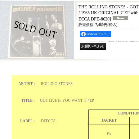
THE ROLLING STONES - GOT 
/ 1965 UK ORIGINAL 7"EP wi
ECCA DFE-8620
]
販売価格
:
7,480円
(税込)
Facebookでシェア
ARTIST :
ROLLING STONES
TITLE :
GOT LIVE IF YOU WANT IT / EP
CONDITIO
JACKET
LABEL :
DEECCA
Ex