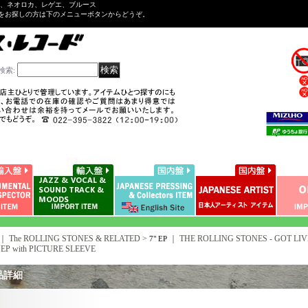
ル、ネオロカ、レゲエ、ブルース
をお探しの方は下のメニューボタンからどうぞ。
検索
:
｜ The ROLLING STONES & RELATED >
｜
THE ROLLING STONES - GOT LIVE
7" EP
EP with PICTURE SLEEVE
品詳細