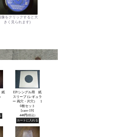
画像をクリックすると大
きく見られます)
 紙
EP/シングル用 紙
厚）
スリーブ (レギュラ
ー 両穴・片穴） 1
0枚セット
[care-19]
440円
(税込)