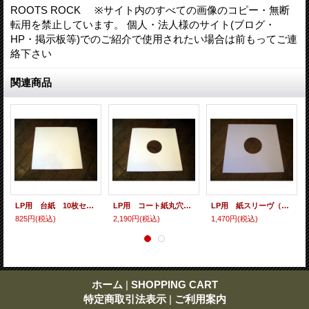
ROOTS ROCK ※サイト内のすべての画像のコピー・無断
転用を禁止しています。 個人・法人様のサイト(ブログ・
HP・掲示板等)でのご紹介で使用されたい場合は前もってご連
絡下さい
関連商品
LP用 台紙 10枚セット
LP用 コート紙丸穴ジャケ 10枚セット
LP用 紙スリーヴ（レギュラー 四角の角） 10枚セット
825円
(税込)
2,190円
(税込)
1,470円
(税込)
ホーム
|
SHOPPING CART
特定商取引法表示
|
ご利用案内