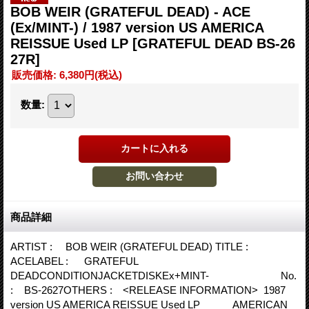
BOB WEIR (GRATEFUL DEAD) - ACE
(Ex/MINT-) / 1987 version US AMERICA
REISSUE Used LP
[GRATEFUL DEAD BS-26
27R]
販売価格
:
6,380円
(税込)
数量
:
商品詳細
ARTIST : BOB WEIR (GRATEFUL DEAD) TITLE :
ACELABEL : GRATEFUL
DEADCONDITIONJACKETDISKEx+MINT- No.
: BS-2627OTHERS : <RELEASE INFORMATION> 1987
version US AMERICA REISSUE Used LP AMERICAN