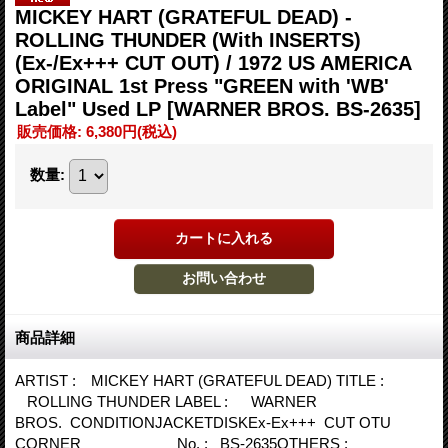
MICKEY HART (GRATEFUL DEAD) -
ROLLING THUNDER (With INSERTS)
(Ex-/Ex+++ CUT OUT) / 1972 US AMERICA
ORIGINAL 1st Press "GREEN with 'WB'
Label" Used LP
[WARNER BROS. BS-2635]
販売価格
:
6,380円
(税込)
数量
:
商品詳細
ARTIST : MICKEY HART (GRATEFUL DEAD) TITLE :
ROLLING THUNDER LABEL : WARNER
BROS. CONDITIONJACKETDISKEx-Ex+++ CUT OTU
CORNER No. : BS-2635OTHERS :