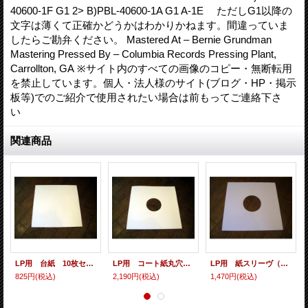
40600-1F G1 2> B)PBL-40600-1A G1 A-1E ただしG1以降の
文字は薄くて正確かどうかはわかりかねます。間違っていま
したらご勘弁ください。 Mastered At – Bernie Grundman
Mastering Pressed By – Columbia Records Pressing Plant,
Carrollton, GA ※サイト内のすべての画像のコピー・無断転用
を禁止しています。個人・法人様のサイト(ブログ・HP・掲示
板等)でのご紹介で使用されたい場合は前もってご連絡下さ
い
関連商品
LP用 台紙 10枚セット
LP用 コート紙丸穴ジャケ 10枚セット
LP用 紙スリーヴ（レギュラー 四角の角） 10枚セット
825円
(税込)
2,190円
(税込)
1,470円
(税込)