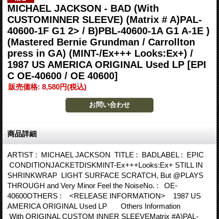
MICHAEL JACKSON - BAD (With
CUSTOMINNER SLEEVE) (Matrix # A)PAL-
40600-1F G1 2> / B)PBL-40600-1A G1 A-1E )
(Mastered Bernie Grundman / Carrollton
press in GA) (MINT-/Ex+++ Looks:Ex+) /
1987 US AMERICA ORIGINAL Used LP
[EPI
C OE-40600 / OE 40600]
販売価格
:
8,580円
(税込)
商品詳細
ARTIST : MICHAEL JACKSON TITLE : BADLABEL : EPIC
CONDITIONJACKETDISKMINT-Ex+++Looks:Ex+ STILL IN
SHRINKWRAP LIGHT SURFACE SCRATCH, But @PLAYS
THROUGH and Very Minor Feel the NoiseNo. : OE-
40600OTHERS : <RELEASE INFORMATION> 1987 US
AMERICA ORIGINAL Used LP Others Information
With ORIGINAL CUSTOM INNER SLEEVEMatrix #A)PAL-