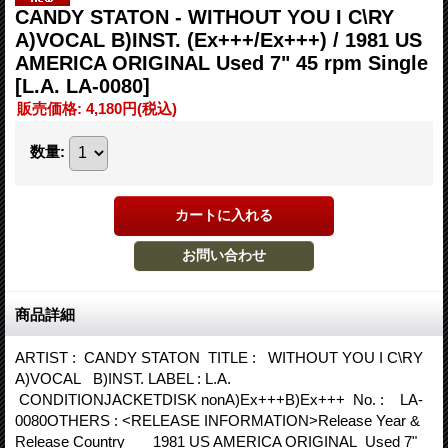
CANDY STATON - WITHOUT YOU I C\RY
A)VOCAL B)INST. (Ex+++/Ex+++) / 1981 US
AMERICA ORIGINAL Used 7" 45 rpm Single
[L.A. LA-0080]
販売価格
:
4,180円
(税込)
数量
:
商品詳細
ARTIST : CANDY STATON TITLE : WITHOUT YOU I C\RY
A)VOCAL B)INST. LABEL : L.A.
CONDITIONJACKETDISK nonA)Ex+++B)Ex+++ No. : LA-
0080OTHERS : <RELEASE INFORMATION>Release Year &
Release Country 1981 US AMERICA ORIGINAL Used 7"