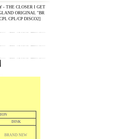
 - THE CLOSER I GET
NGLAND ORIGINAL "BR
CPL CPL/CP DISCO2
]
ION
DISK
BRAND NEW