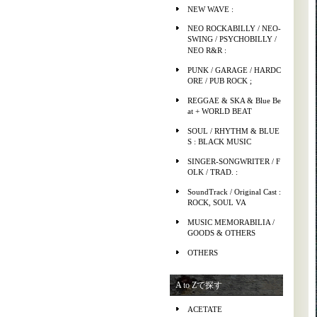
NEW WAVE :
NEO ROCKABILLY / NEO-
SWING / PSYCHOBILLY /
NEO R&R :
PUNK / GARAGE / HARDC
ORE / PUB ROCK ;
REGGAE & SKA & Blue Be
at + WORLD BEAT
SOUL / RHYTHM & BLUE
S : BLACK MUSIC
SINGER-SONGWRITER / F
OLK / TRAD. :
SoundTrack / Original Cast :
ROCK, SOUL VA
MUSIC MEMORABILIA /
GOODS & OTHERS
OTHERS
A to Zで探す
ACETATE