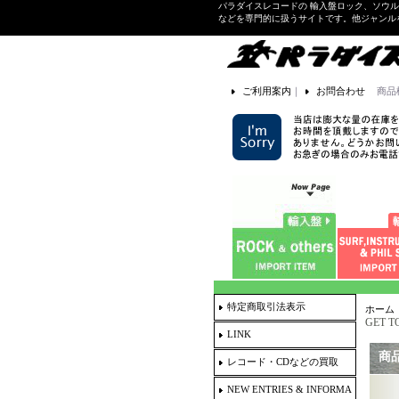
パラダイスレコードの 輸入盤ロック、ソウ
などを専門的に扱うサイトです。他ジャンル
ご利用案内
｜
お問合わせ
商品
特定商取引法表示
ホーム
GET T
LINK
商
レコード・CDなどの買取
NEW ENTRIES & INFORMA