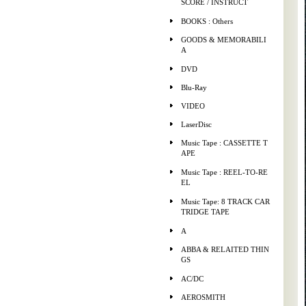
SCORE / INSTRUCT
BOOKS : Others
GOODS & MEMORABILI
A
DVD
Blu-Ray
VIDEO
LaserDisc
Music Tape : CASSETTE T
APE
Music Tape : REEL-TO-RE
EL
Music Tape: 8 TRACK CAR
TRIDGE TAPE
A
ABBA & RELAITED THIN
GS
AC/DC
AEROSMITH