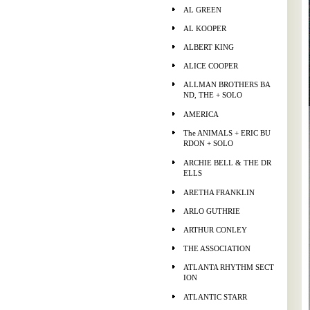
AL GREEN
AL KOOPER
ALBERT KING
ALICE COOPER
ALLMAN BROTHERS BA
ND, THE + SOLO
AMERICA
The ANIMALS + ERIC BU
RDON + SOLO
ARCHIE BELL & THE DR
ELLS
ARETHA FRANKLIN
ARLO GUTHRIE
ARTHUR CONLEY
THE ASSOCIATION
ATLANTA RHYTHM SECT
ION
ATLANTIC STARR