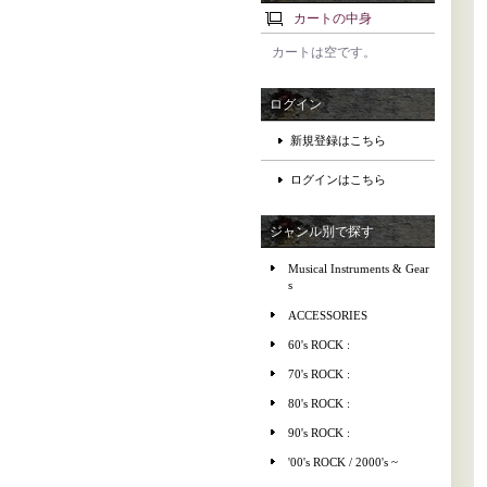
カートの中身
カートは空です。
ログイン
新規登録はこちら
ログインはこちら
ジャンル別で探す
Musical Instruments & Gear
s
ACCESSORIES
60's ROCK :
70's ROCK :
80's ROCK :
90's ROCK :
'00's ROCK / 2000's ~