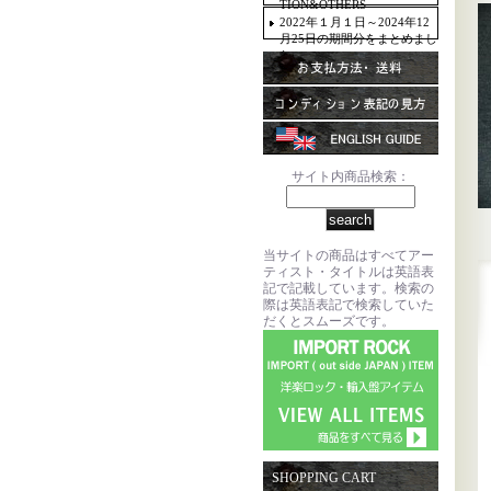
TION&OTHERS
2022年１月１日～2024年12
月25日の期間分をまとめまし
た。
サイト内商品検索：
当サイトの商品はすべてアー
ティスト・タイトルは英語表
記で記載しています。検索の
際は英語表記で検索していた
だくとスムーズです。
SHOPPING CART