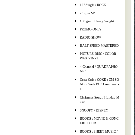
12" Single / ROCK
78 rpm SP
180 gram Heavy Weight
PROMO ONLY
RADIO SHOW
HALF SPEED MASTERED
PICTURE DISC / COLOR
WAX VINYL
4 Channel / QUADRAPHO
NIC
Coca-Cola / COKE : CM SO
NGS :Soda POP Commercia
l
Christmas Song / Holiday M
usic
SNOOPY / DISNEY
BOOKS : MOVIE & CONC
ERT TOUR
BOOKS : SHEET MUSIC /