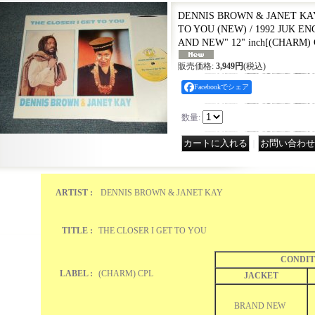
DENNIS BROWN & JANET KAY
TO YOU (NEW) / 1992 JUK E
AND NEW" 12" inch
[
(CHARM) 
販売価格
:
3,949円
(税込)
Facebookでシェア
数量
:
｜
ARTIST :
DENNIS BROWN & JANET KAY
TITLE :
THE CLOSER I GET TO YOU
CONDIT
LABEL :
(CHARM) CPL
JACKET
BRAND NEW