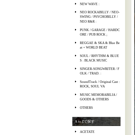
NEW WAVE :
NEO ROCKABILLY / NEO-
SWING / PSYCHOBILLY /
NEO R&R :
PUNK / GARAGE / HARDC
ORE / PUB ROCK ;
REGGAE & SKA & Blue Be
at + WORLD BEAT
SOUL / RHYTHM & BLUE
S : BLACK MUSIC
SINGER-SONGWRITER / F
OLK / TRAD. :
SoundTrack / Original Cast :
ROCK, SOUL VA
MUSIC MEMORABILIA /
GOODS & OTHERS
OTHERS
A to Zで探す
ACETATE