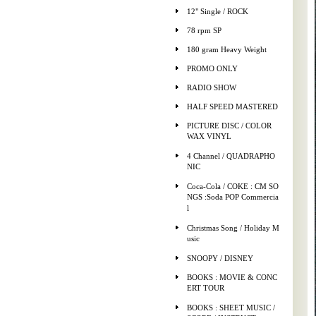
12" Single / ROCK
78 rpm SP
180 gram Heavy Weight
PROMO ONLY
RADIO SHOW
HALF SPEED MASTERED
PICTURE DISC / COLOR
WAX VINYL
4 Channel / QUADRAPHO
NIC
Coca-Cola / COKE : CM SO
NGS :Soda POP Commercia
l
Christmas Song / Holiday M
usic
SNOOPY / DISNEY
BOOKS : MOVIE & CONC
ERT TOUR
BOOKS : SHEET MUSIC /