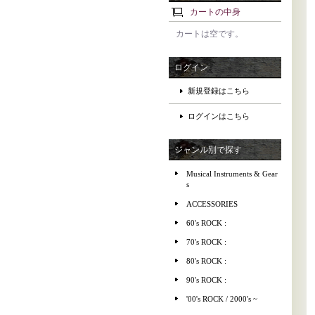
カートの中身
カートは空です。
ログイン
新規登録はこちら
ログインはこちら
ジャンル別で探す
Musical Instruments & Gear
s
ACCESSORIES
60's ROCK :
70's ROCK :
80's ROCK :
90's ROCK :
'00's ROCK / 2000's ~