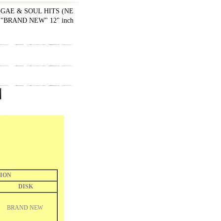
GAE & SOUL HITS (NE
"BRAND NEW" 12" inch
ION
DISK
BRAND NEW