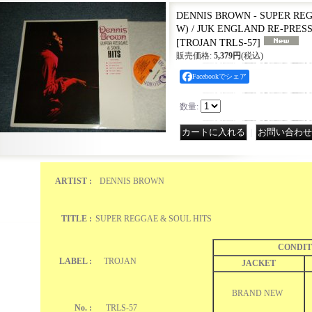
DENNIS BROWN - SUPER REG
W) / JUK ENGLAND RE-PRESS
[
TROJAN TRLS-57
]
販売価格
:
5,379円
(税込)
Facebookでシェア
数量
:
｜
ARTIST :
DENNIS BROWN
TITLE :
SUPER REGGAE & SOUL HITS
CONDIT
LABEL :
TROJAN
JACKET
BRAND NEW
No. :
TRLS-57