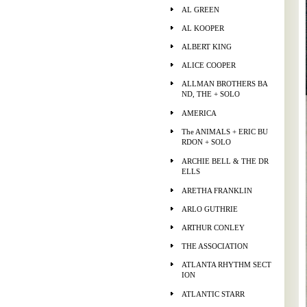
AL GREEN
AL KOOPER
ALBERT KING
ALICE COOPER
ALLMAN BROTHERS BA
ND, THE + SOLO
AMERICA
The ANIMALS + ERIC BU
RDON + SOLO
ARCHIE BELL & THE DR
ELLS
ARETHA FRANKLIN
ARLO GUTHRIE
ARTHUR CONLEY
THE ASSOCIATION
ATLANTA RHYTHM SECT
ION
ATLANTIC STARR