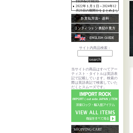
TION&OTHERS
2022年１月１日～2024年12
月25日の期間分をまとめまし
た。
サイト内商品検索：
当サイトの商品はすべてアー
ティスト・タイトルは英語表
記で記載しています。検索の
際は英語表記で検索していた
だくとスムーズです。
SHOPPING CART