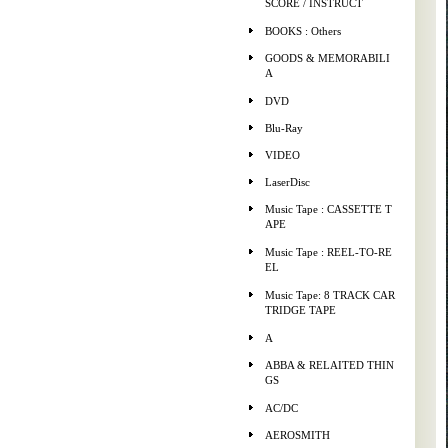
SCORE / INSTRUCT
BOOKS : Others
GOODS & MEMORABILI
A
DVD
Blu-Ray
VIDEO
LaserDisc
Music Tape : CASSETTE T
APE
Music Tape : REEL-TO-RE
EL
Music Tape: 8 TRACK CAR
TRIDGE TAPE
A
ABBA & RELAITED THIN
GS
AC/DC
AEROSMITH