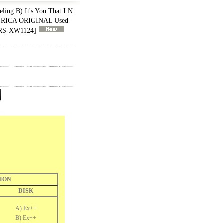
ling B) It's You That I N
MERICA ORIGINAL Used
S-XW1124
]
ION
DISK
A) Ex++
B) Ex++