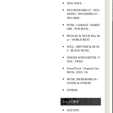
NEW WAVE :
NEO ROCKABILLY / NEO-
SWING / PSYCHOBILLY /
NEO R&R :
PUNK / GARAGE / HARDC
ORE / PUB ROCK ;
REGGAE & SKA & Blue Be
at + WORLD BEAT
SOUL / RHYTHM & BLUE
S : BLACK MUSIC
SINGER-SONGWRITER / F
OLK / TRAD. :
SoundTrack / Original Cast :
ROCK, SOUL VA
MUSIC MEMORABILIA /
GOODS & OTHERS
OTHERS
A to Zで探す
ACETATE