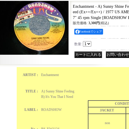
Enchantment - A) Sunny Shine Fee
eed (Ex++/Ex++) / 1977 US A
7" 45 rpm Single
[
ROADSHOW R
販売価格
:
3,300円
(税込)
Facebookでシェア
数量
:
｜
ARTIST :
Enchantment
TITLE :
A) Sunny Shine Feeling
B) It's You That I Need
CONDIT
LABEL :
ROADSHOW
JACKET
non