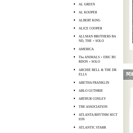
AL GREEN
AL KOOPER
ALBERT KING
ALICE COOPER
ALLMAN BROTHERS BA
ND, THE + SOLO
AMERICA
The ANIMALS + ERIC BU
RDON + SOLO
ARCHIE BELL & THE DR
関
ELLS
ARETHA FRANKLIN
ARLO GUTHRIE
ARTHUR CONLEY
THE ASSOCIATION
ATLANTA RHYTHM SECT
ION
ATLANTIC STARR