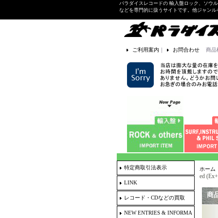
パラダイスレコードの 輸入盤ロック、ソウ
などを専門的に扱うサイトです。他ジャンル
ご利用案内
｜
お問合わせ
商品
特定商取引法表示
ホーム
ed (Ex
LINK
商
レコード・CDなどの買取
NEW ENTRIES & INFORMA