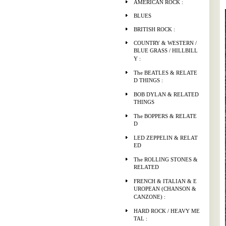
AMERICAN ROCK :
BLUES
BRITISH ROCK :
COUNTRY & WESTERN /
BLUE GRASS / HILLBILL
Y :
The BEATLES & RELATE
D THINGS :
BOB DYLAN & RELATED
THINGS
The BOPPERS & RELATE
D
LED ZEPPELIN & RELAT
ED
The ROLLING STONES &
RELATED
FRENCH & ITALIAN & E
UROPEAN (CHANSON &
CANZONE) :
HARD ROCK / HEAVY ME
TAL :