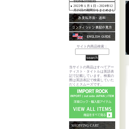
TION&OTHERS
2022年１月１日～2024年12
月25日の期間分をまとめまし
た。
サイト内商品検索：
当サイトの商品はすべてアー
ティスト・タイトルは英語表
記で記載しています。検索の
際は英語表記で検索していた
だくとスムーズです。
SHOPPING CART