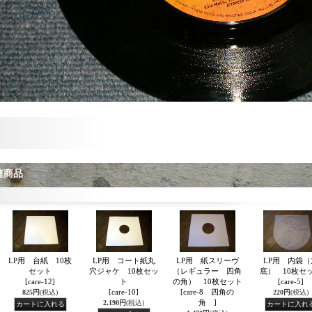
連商品
LP用 台紙 10枚
LP用 コート紙丸
LP用 紙スリーヴ
LP用 内袋（
セット
穴ジャケ 10枚セッ
（レギュラー 四角
底） 10枚セ
[care-12]
ト
の角） 10枚セット
[care-5]
[care-10]
[care-8 四角の
825円
(税込)
220円
(税込)
角 ]
2,190円
(税込)