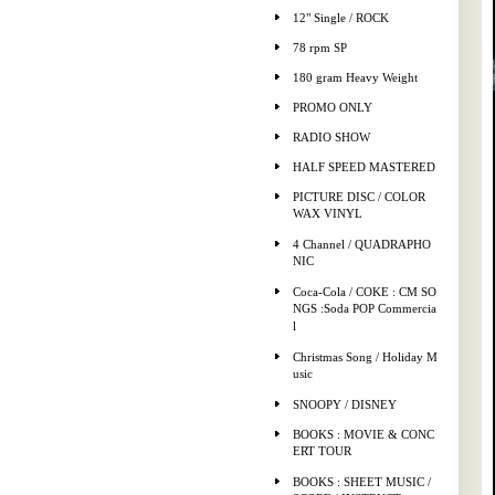
12" Single / ROCK
78 rpm SP
180 gram Heavy Weight
PROMO ONLY
RADIO SHOW
HALF SPEED MASTERED
PICTURE DISC / COLOR
WAX VINYL
4 Channel / QUADRAPHO
NIC
Coca-Cola / COKE : CM SO
NGS :Soda POP Commercia
l
Christmas Song / Holiday M
usic
SNOOPY / DISNEY
BOOKS : MOVIE & CONC
ERT TOUR
BOOKS : SHEET MUSIC /