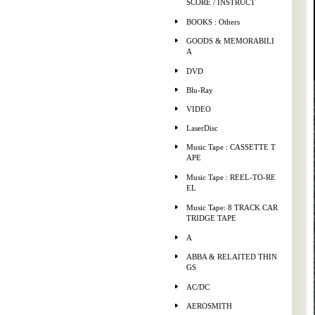
SCORE / INSTRUCT
BOOKS : Others
GOODS & MEMORABILI
A
DVD
Blu-Ray
VIDEO
LaserDisc
Music Tape : CASSETTE T
APE
Music Tape : REEL-TO-RE
EL
Music Tape: 8 TRACK CAR
TRIDGE TAPE
A
ABBA & RELAITED THIN
GS
AC/DC
AEROSMITH