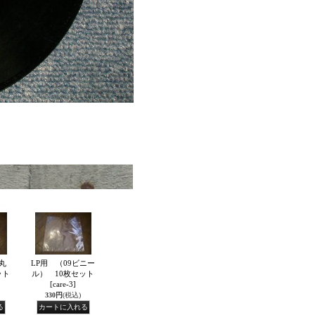
丸
LP用 （09ビニー
ット
ル） 10枚セット
[care-3]
330円
(税込)