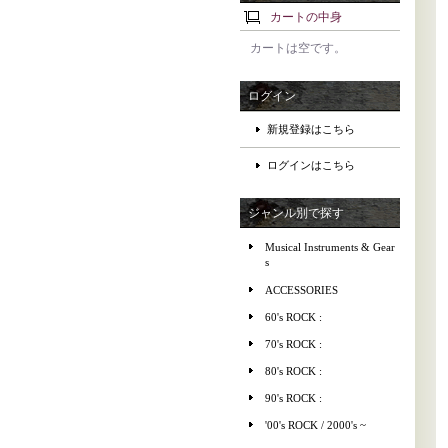
カートの中身
カートは空です。
ログイン
新規登録はこちら
ログインはこちら
ジャンル別で探す
Musical Instruments & Gear
s
ACCESSORIES
60's ROCK :
70's ROCK :
80's ROCK :
90's ROCK :
'00's ROCK / 2000's ~