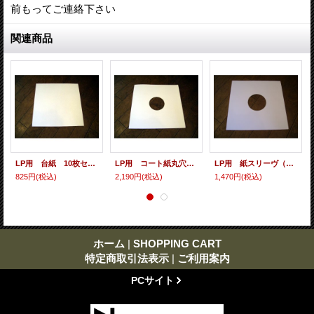
前もってご連絡下さい
関連商品
LP用 台紙 10枚セット
LP用 コート紙丸穴ジャケ 10枚セット
LP用 紙スリーヴ（レギュラー 四角の角） 10枚セット
825円
(税込)
2,190円
(税込)
1,470円
(税込)
ホーム
|
SHOPPING CART
特定商取引法表示
|
ご利用案内
PCサイト