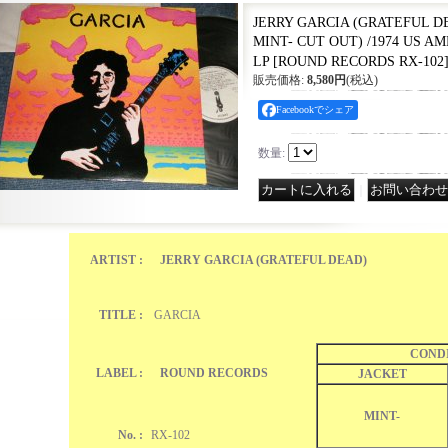
JERRY GARCIA (GRATEFUL DE
MINT- CUT OUT) /1974 US AM
LP
[
ROUND RECORDS RX-102
販売価格
:
8,580円
(税込)
Facebookでシェア
数量
:
｜
ARTIST :
JERRY GARCIA (GRATEFUL DEAD)
TITLE :
GARCIA
COND
LABEL :
ROUND RECORDS
JACKET
MINT-
No. :
RX-102