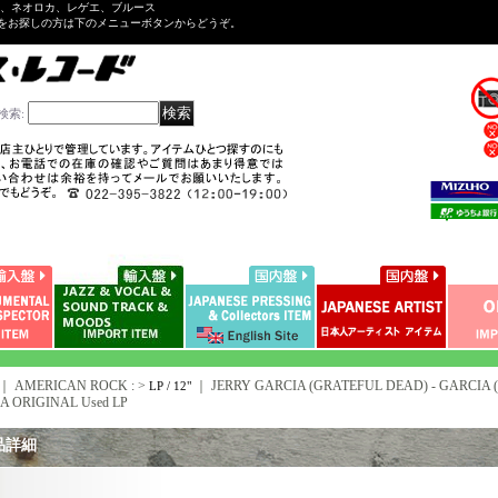
ル、ネオロカ、レゲエ、ブルース
をお探しの方は下のメニューボタンからどうぞ。
検索
:
｜ AMERICAN ROCK : >
｜
JERRY GARCIA (GRATEFUL DEAD) - GARCIA (M
LP / 12"
A ORIGINAL Used LP
品詳細