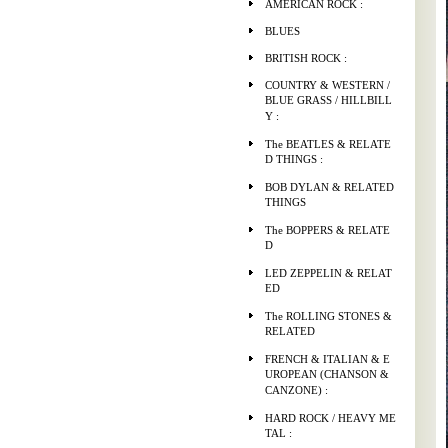
AMERICAN ROCK :
BLUES
BRITISH ROCK :
COUNTRY & WESTERN /
BLUE GRASS / HILLBILL
Y :
The BEATLES & RELATE
D THINGS :
BOB DYLAN & RELATED
THINGS
The BOPPERS & RELATE
D
LED ZEPPELIN & RELAT
ED
The ROLLING STONES &
RELATED
FRENCH & ITALIAN & E
UROPEAN (CHANSON &
CANZONE) :
HARD ROCK / HEAVY ME
TAL :