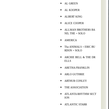
AL GREEN
AL KOOPER
ALBERT KING
ALICE COOPER
ALLMAN BROTHERS BA
ND, THE + SOLO
AMERICA
The ANIMALS + ERIC BU
RDON + SOLO
ARCHIE BELL & THE DR
ELLS
ARETHA FRANKLIN
ARLO GUTHRIE
ARTHUR CONLEY
THE ASSOCIATION
ATLANTA RHYTHM SECT
ION
ATLANTIC STARR