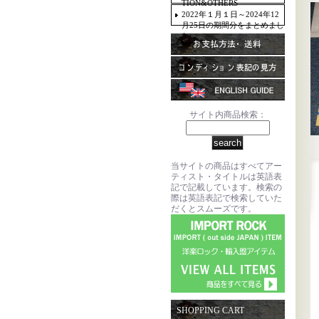
TION&OTHERS
2022年１月１日～2024年12
月25日の期間分をまとめまし
た。
サイト内商品検索：
当サイトの商品はすべてアー
ティスト・タイトルは英語表
記で記載しています。検索の
際は英語表記で検索していた
だくとスムーズです。
SHOPPING CART