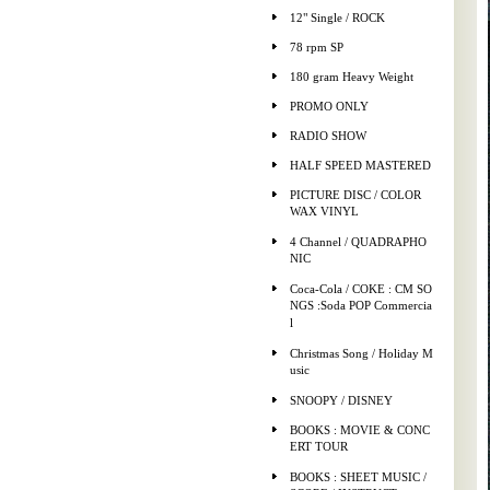
12" Single / ROCK
78 rpm SP
180 gram Heavy Weight
PROMO ONLY
RADIO SHOW
HALF SPEED MASTERED
PICTURE DISC / COLOR
WAX VINYL
4 Channel / QUADRAPHO
NIC
Coca-Cola / COKE : CM SO
NGS :Soda POP Commercia
l
Christmas Song / Holiday M
usic
SNOOPY / DISNEY
BOOKS : MOVIE & CONC
ERT TOUR
BOOKS : SHEET MUSIC /