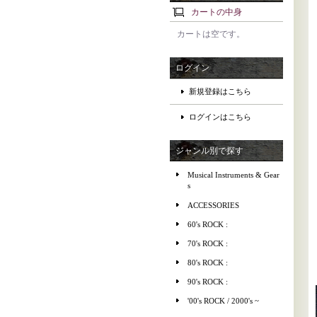
カートの中身
カートは空です。
ログイン
新規登録はこちら
ログインはこちら
ジャンル別で探す
Musical Instruments & Gear
s
ACCESSORIES
60's ROCK :
70's ROCK :
80's ROCK :
90's ROCK :
'00's ROCK / 2000's ~