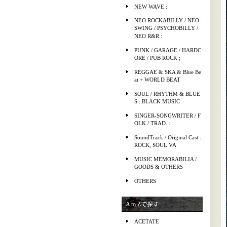
NEW WAVE :
NEO ROCKABILLY / NEO-
SWING / PSYCHOBILLY /
NEO R&R :
PUNK / GARAGE / HARDC
ORE / PUB ROCK ;
REGGAE & SKA & Blue Be
at + WORLD BEAT
SOUL / RHYTHM & BLUE
S : BLACK MUSIC
SINGER-SONGWRITER / F
OLK / TRAD. :
SoundTrack / Original Cast :
ROCK, SOUL VA
MUSIC MEMORABILIA /
GOODS & OTHERS
OTHERS
A to Zで探す
ACETATE