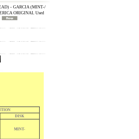
AD) - GARCIA (MINT-/
ERICA ORIGINAL Used
]
ITION
DISK
MINT-