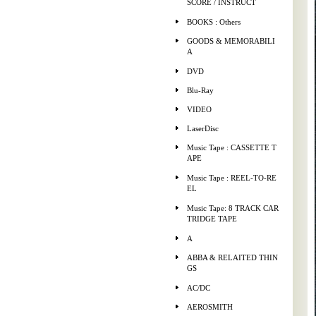
SCORE / INSTRUCT
BOOKS : Others
GOODS & MEMORABILI
A
DVD
Blu-Ray
VIDEO
LaserDisc
Music Tape : CASSETTE T
APE
Music Tape : REEL-TO-RE
EL
Music Tape: 8 TRACK CAR
TRIDGE TAPE
A
ABBA & RELAITED THIN
GS
AC/DC
AEROSMITH