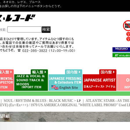
ル、ネオロカ、レゲエ、ブルース
をお探しの方は下のメニューボタンからどうぞ。
検索
:
｜ SOUL / RHYTHM & BLUES : BLACK MUSIC >
｜
ATLANTIC STARR - AS TH
LP
EVE) (Ex+/Ex+++) / 1979 US AMERICA ORIGINAL "WHITE LABEL PROMO" Used L
品詳細