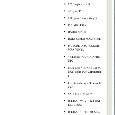
12" Single / ROCK
78 rpm SP
180 gram Heavy Weight
PROMO ONLY
RADIO SHOW
HALF SPEED MASTERED
PICTURE DISC / COLOR
WAX VINYL
4 Channel / QUADRAPHO
NIC
Coca-Cola / COKE : CM SO
NGS :Soda POP Commercia
l
Christmas Song / Holiday M
usic
SNOOPY / DISNEY
BOOKS : MOVIE & CONC
ERT TOUR
BOOKS : SHEET MUSIC /