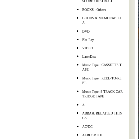
SCORE / INSTRUCT
BOOKS : Others
GOODS & MEMORABILI
A
DVD
Blu-Ray
VIDEO
LaserDisc
Music Tape : CASSETTE T
APE
Music Tape : REEL-TO-RE
EL
Music Tape: 8 TRACK CAR
TRIDGE TAPE
A
ABBA & RELAITED THIN
GS
AC/DC
AEROSMITH