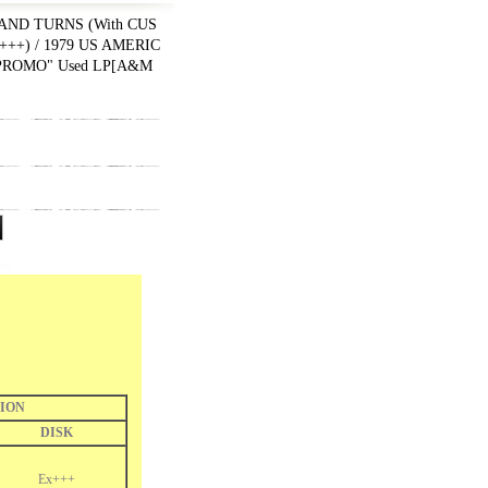
AND TURNS (With CUS
++) / 1979 US AMERIC
ROMO" Used LP
[
A&M
ION
DISK
Ex+++