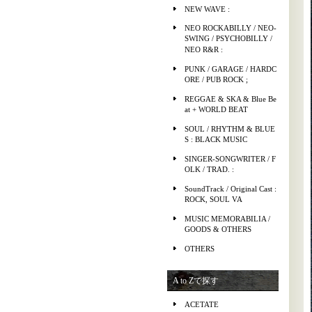
NEW WAVE :
NEO ROCKABILLY / NEO-
SWING / PSYCHOBILLY /
NEO R&R :
PUNK / GARAGE / HARDC
ORE / PUB ROCK ;
REGGAE & SKA & Blue Be
at + WORLD BEAT
SOUL / RHYTHM & BLUE
S : BLACK MUSIC
SINGER-SONGWRITER / F
OLK / TRAD. :
SoundTrack / Original Cast :
ROCK, SOUL VA
MUSIC MEMORABILIA /
GOODS & OTHERS
OTHERS
A to Zで探す
ACETATE