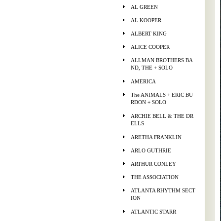
AL GREEN
AL KOOPER
ALBERT KING
ALICE COOPER
ALLMAN BROTHERS BA
ND, THE + SOLO
AMERICA
The ANIMALS + ERIC BU
RDON + SOLO
ARCHIE BELL & THE DR
ELLS
ARETHA FRANKLIN
ARLO GUTHRIE
ARTHUR CONLEY
THE ASSOCIATION
ATLANTA RHYTHM SECT
ION
ATLANTIC STARR