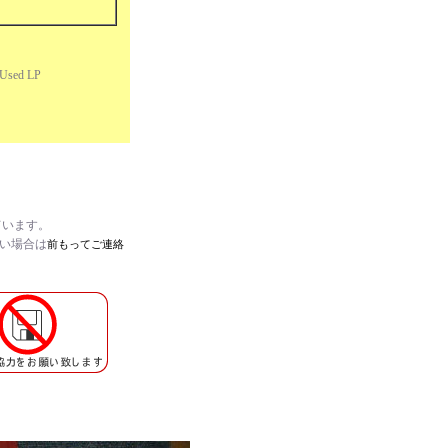
sed LP
ています。
たい場合は
前もってご連絡