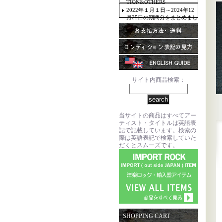
TION&OTHERS
2022年１月１日～2024年12
月25日の期間分をまとめまし
た。
サイト内商品検索：
当サイトの商品はすべてアー
ティスト・タイトルは英語表
記で記載しています。検索の
際は英語表記で検索していた
だくとスムーズです。
SHOPPING CART