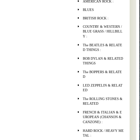
AMERICAN ROCK :
BLUES
BRITISH ROCK :
COUNTRY & WESTERN /
BLUE GRASS / HILLBILL
Y :
The BEATLES & RELATE
D THINGS :
BOB DYLAN & RELATED
THINGS
The BOPPERS & RELATE
D
LED ZEPPELIN & RELAT
ED
The ROLLING STONES &
RELATED
FRENCH & ITALIAN & E
UROPEAN (CHANSON &
CANZONE) :
HARD ROCK / HEAVY ME
TAL :