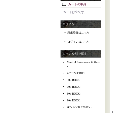
カートの中身
カートは空です。
ログイン
新規登録はこちら
ログインはこちら
ジャンル別で探す
Musical Instruments & Gear
s
ACCESSORIES
60's ROCK :
70's ROCK :
80's ROCK :
90's ROCK :
'00's ROCK / 2000's ~