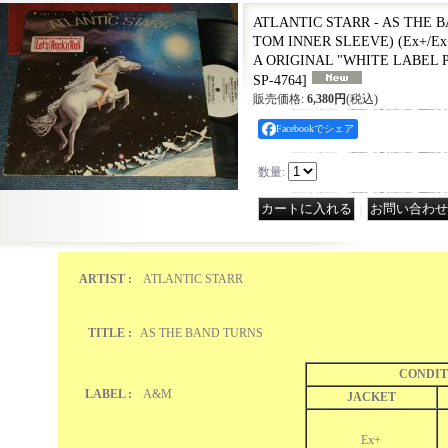
ATLANTIC STARR - AS THE B
TOM INNER SLEEVE) (Ex+/Ex+
A ORIGINAL "WHITE LABEL P
SP-4764
]
販売価格
:
6,380円
(税込)
Facebookでシェア
数量
:
｜
ARTIST :
ATLANTIC STARR
TITLE :
AS THE BAND TURNS
CONDIT
LABEL :
A&M
JACKET
Ex+