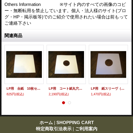
Others Information ※サイト内のすべての画像のコピ
ー・無断転用を禁止しています。個人・法人様のサイト(ブロ
グ・HP・掲示板等)でのご紹介で使用されたい場合は前もって
ご連絡下さい
関連商品
LP用 台紙 10枚セット
LP用 コート紙丸穴ジャケ 10枚セット
LP用 紙スリーヴ（レギュラー 四角の角） 10枚セット
825円
(税込)
2,190円
(税込)
1,470円
(税込)
ホーム
|
SHOPPING CART
特定商取引法表示
|
ご利用案内