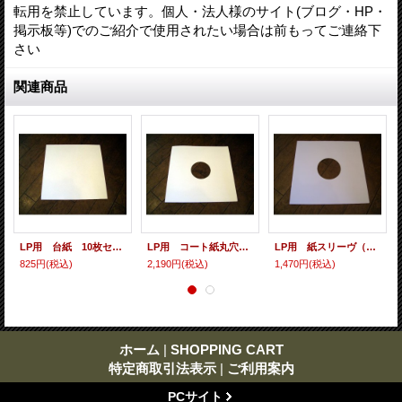
転用を禁止しています。個人・法人様のサイト(ブログ・HP・
掲示板等)でのご紹介で使用されたい場合は前もってご連絡下
さい
関連商品
LP用 台紙 10枚セット
LP用 コート紙丸穴ジャケ 10枚セット
LP用 紙スリーヴ（レギュラー 四角の角） 10枚セット
825円
(税込)
2,190円
(税込)
1,470円
(税込)
ホーム
|
SHOPPING CART
特定商取引法表示
|
ご利用案内
PCサイト