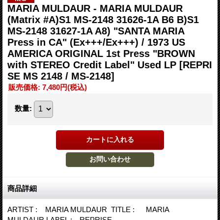
MARIA MULDAUR - MARIA MULDAUR
(Matrix #A)S1 MS-2148 31626-1A B6 B)S1
MS-2148 31627-1A A8) "SANTA MARIA
Press in CA" (Ex+++/Ex+++) / 1973 US
AMERICA ORIGINAL 1st Press "BROWN
with STEREO Credit Label" Used LP
[REPRI
SE MS 2148 / MS-2148]
販売価格
:
7,480円
(税込)
数量
:
商品詳細
ARTIST : MARIA MULDAUR TITLE : MARIA
MULDAUR LABEL : REPRISE