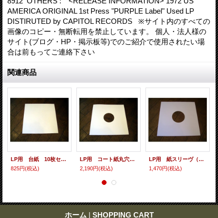
8912 OTHERS : <RELEASE INFORMATION> 1972 US
AMERICA ORIGINAL 1st Press "PURPLE Label" Used LP
DISTIRUTED by CAPITOL RECORDS ※サイト内のすべての
画像のコピー・無断転用を禁止しています。 個人・法人様の
サイト(ブログ・HP・掲示板等)でのご紹介で使用されたい場
合は前もってご連絡下さい
関連商品
LP用 台紙 10枚セット
LP用 コート紙丸穴ジャケ 10枚セット
LP用 紙スリーヴ（レギュラー 四角の角） 10枚セット
825円
(税込)
2,190円
(税込)
1,470円
(税込)
ホーム
|
SHOPPING CART