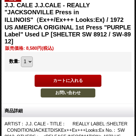
J.J. CALE J.J.CALE - REALLY
"JACKSONVILLE Press in
ILLINOIS"（Ex++/Ex+++ Looks:Ex) / 1972
US AMERICA ORIGINAL 1st Press "PURPLE
Label" Used LP
[SHELTER SW 8912 / SW-89
12]
販売価格
:
8,580円
(税込)
数量
:
商品詳細
ARTIST : J.J. CALE - TITLE : REALLY LABEL :SHELTER
CONDITIONJACKETDISKEx++Ex+++Looks:Ex No. : SW