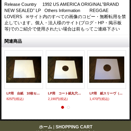
Release Country 1992 US AMERICA ORIGINAL"BRAND
NEW SEALED" LP Others Information REGGAE
LOVERS ※サイト内のすべての画像のコピー・無断転用を禁
止しています。個人・法人様のサイト(ブログ・HP・掲示板
等)でのご紹介で使用されたい場合は前もってご連絡下さい
関連商品
LP用 台紙 10枚セット
LP用 コート紙丸穴ジャケ 10枚セット
LP用 紙スリーヴ（レギュラー 四角の角） 10枚セット
825円
(税込)
2,190円
(税込)
1,470円
(税込)
ホーム
|
SHOPPING CART