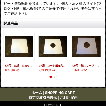
ピー・無断転用を禁止しています。 個人・法人様のサイト(ブ
ログ・HP・掲示板等)でのご紹介で使用されたい場合は前もっ
てご連絡下さい
関連商品
LP用 台紙 10枚セット
LP用 コート紙丸穴ジャケ 10枚セット
LP用 紙スリーヴ（レギュラー 四角の角） 10枚セット
825円
(税込)
2,190円
(税込)
1,470円
(税込)
ホーム
|
SHOPPING CART
特定商取引法表示
|
ご利用案内
PCサイト