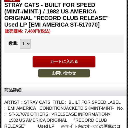
STRAY CATS - BUILT FOR SPEED
(MINT-/MINT-) / 1982 US AMERICA
ORIGINAL "RECORD CLUB RELEASE"
Used LP
[EMI AMERICA ST-517070]
販売価格
:
7,480円
(税込)
数量
:
商品詳細
ARTIST : STRAY CATS TITLE : BUILT FOR SPEED LABEL
: EMI AMERICA CONDITIONJACKETDISKMINT-MINT- No.
: ST-517070 OTHERS : <RELSEASE INFORMATION>
1982 US AMERICA ORIGINAL "RECORD CLUB
RELEASE" Used LP ※サイト内のすべての画像のコ