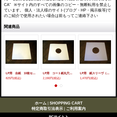
CA" ※サイト内のすべての画像のコピー・無断転用を禁止し
ています。 個人・法人様のサイト(ブログ・HP・掲示板等)で
のご紹介で使用されたい場合は前もってご連絡下さい
関連商品
LP用 台紙 10枚セット
LP用 コート紙丸穴ジャケ 10枚セット
LP用 紙スリーヴ（レギュラー 四角の角） 10枚セット
825円
(税込)
2,190円
(税込)
1,470円
(税込)
ホーム
|
SHOPPING CART
特定商取引法表示
|
ご利用案内
PCサイト