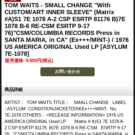
TOM WAITS - SMALL CHANGE "With
CUSTOM/ART INNER SLEEVE" (Matrix
#A)S1 7E 1078 A-2 CSP ESRTP 81176 B)7E
1078 B-6 RE-CSM ESRTP 9-17
76)"CSM/COLUMBIA RECORDS Press in
SANTA MARIA, in CA" (Ex+++/MINT-) / 1976
US AMERICA ORIGINAL Used LP
[ASYLUM
7E-1078]
販売価格
:
8,800円
(税込)
商品詳細
ARTIST : TOM WAITS TITLE : SMALL CHANGE LABEL
: ASYLUM CONDITIONJACKETDISKEx+++MINT- No.
7E-1078 OTHERS : <RELEASE INFORMATION> 1976 US
AMERICA ORIGINAL Used LP Matrix # A)S1 7E 1078 A-
2 CSP ESRTP 81176 B)7E 1078 B-6 RE-CSM ESRTP 9-17
76 "CSM/COLUMBIA RECORDS Press in SANTA MARIA, in