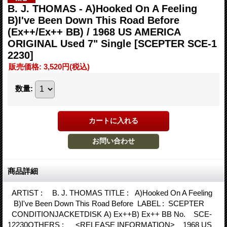
B. J. THOMAS - A)Hooked On A Feeling
B)I've Been Down This Road Before
(Ex++/Ex++ BB) / 1968 US AMERICA
ORIGINAL Used 7" Single
[SCEPTER SCE-1
2230]
販売価格
:
3,520円
(税込)
数量
:
商品詳細
ARTIST : B. J. THOMAS TITLE : A)Hooked On A Feeling
B)I've Been Down This Road Before LABEL : SCEPTER
CONDITIONJACKETDISK A) Ex++B) Ex++ BB No. SCE-
12230OTHERS : <RELEASE INFORMATION> 1968 US