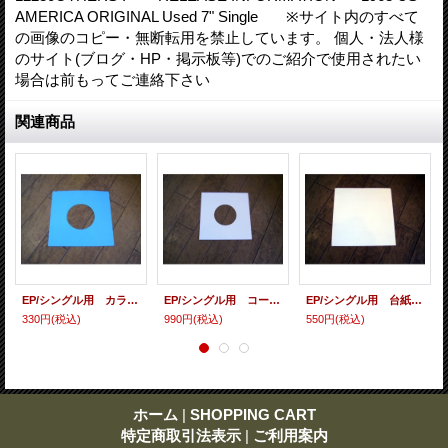
AMERICA ORIGINAL Used 7" Single ※サイト内のすべて
の画像のコピー・無断転用を禁止しています。 個人・法人様
のサイト(ブログ・HP・掲示板等)でのご紹介で使用されたい
場合は前もってご連絡下さい
関連商品
EP/シングル用 カラースリーヴ（全4色） 5枚セット
EP/シングル用 コート紙丸穴ジャケ 白 10 copies set / １０枚セット
EP/シングル用 台紙 10枚セット
330円
(税込)
990円
(税込)
550円
(税込)
ホーム
|
SHOPPING CART
特定商取引法表示
|
ご利用案内