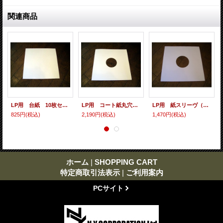
関連商品
LP用 台紙 10枚セット
LP用 コート紙丸穴ジャケ 10枚セット
LP用 紙スリーヴ（レギュラー 四角の角） 10枚セット
825円
(税込)
2,190円
(税込)
1,470円
(税込)
ホーム
|
SHOPPING CART
特定商取引法表示
|
ご利用案内
PCサイト