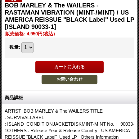
BOB MARLEY & The WAILERS -
RASTAMAN VIBRATION (MINT-/MINT) / US
AMERICA REISSUE "BLACK Label" Used LP
[ISLAND 90033-1]
販売価格
:
4,950円
(税込)
数量
:
商品詳細
ARTIST :BOB MARLEY & The WAILERS TITLE
: SURVIVALLABEL
: ISLAND CONDITIONJACKETDISKMINT-MINT No. : 90033-
1OTHERS : Release Year & Release Country US AMERICA
REISSUE "BLACK Label" Used LP Others Information