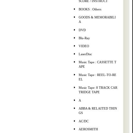
SCORE / INSTRUCT
BOOKS : Others
GOODS & MEMORABILI
A
DVD
Blu-Ray
VIDEO
LaserDisc
Music Tape : CASSETTE T
APE
Music Tape : REEL-TO-RE
EL
Music Tape: 8 TRACK CAR
TRIDGE TAPE
A
ABBA & RELAITED THIN
GS
AC/DC
AEROSMITH