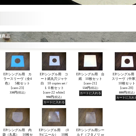
連商品
EP/シングル用 カ
EP/シングル用 コ
EP/シングル用 台
EP/シングル用
ラースリーヴ（全4
ート紙丸穴ジャケ
紙 10枚セット
スリーヴ（中
色） 5枚セット
白 10 copies set /
[care-21]
10枚セット
[care-23]
１０枚セット
[care-20]
550円
(税込)
[care-22 white]
330円
(税込)
880円
(税込)
990円
(税込)
EP/シングル用 内
EP/シングル用 （0
EP/シングル用シー
袋（丸底） 10枚セ
9ビニール） 10枚
ルド（フタノリ or