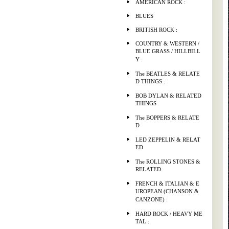
AMERICAN ROCK :
BLUES
BRITISH ROCK :
COUNTRY & WESTERN /
BLUE GRASS / HILLBILL
Y :
The BEATLES & RELATE
D THINGS :
BOB DYLAN & RELATED
THINGS
The BOPPERS & RELATE
D
LED ZEPPELIN & RELAT
ED
The ROLLING STONES &
RELATED
FRENCH & ITALIAN & E
UROPEAN (CHANSON &
CANZONE) :
HARD ROCK / HEAVY ME
TAL :