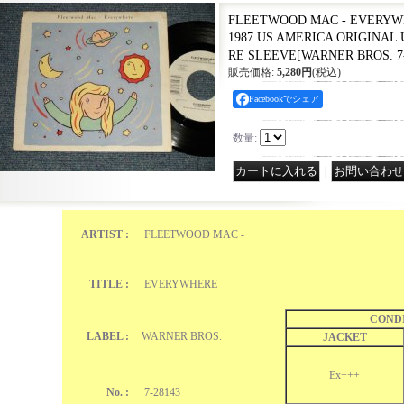
FLEETWOOD MAC - EVERYWHE
1987 US AMERICA ORIGINAL Use
RE SLEEVE
[
WARNER BROS. 7
販売価格
:
5,280円
(税込)
Facebookでシェア
数量
:
｜
ARTIST :
FLEETWOOD MAC -
TITLE :
EVERYWHERE
COND
LABEL :
WARNER BROS.
JACKET
Ex+++
No. :
7-28143