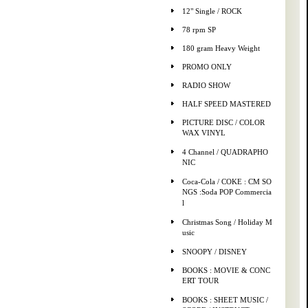
12" Single / ROCK
78 rpm SP
180 gram Heavy Weight
PROMO ONLY
RADIO SHOW
HALF SPEED MASTERED
PICTURE DISC / COLOR
WAX VINYL
4 Channel / QUADRAPHO
NIC
Coca-Cola / COKE : CM SO
NGS :Soda POP Commercia
l
Christmas Song / Holiday M
usic
SNOOPY / DISNEY
BOOKS : MOVIE & CONC
ERT TOUR
BOOKS : SHEET MUSIC /