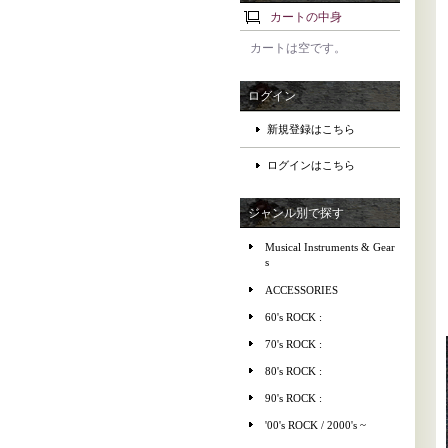
カートの中身
カートは空です。
ログイン
新規登録はこちら
ログインはこちら
ジャンル別で探す
Musical Instruments & Gear
s
ACCESSORIES
60's ROCK :
70's ROCK :
80's ROCK :
90's ROCK :
'00's ROCK / 2000's ~