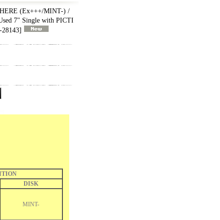
RE (Ex+++/MINT-) /
d 7" Single with PICTI
-28143
]
ITION
DISK
MINT-