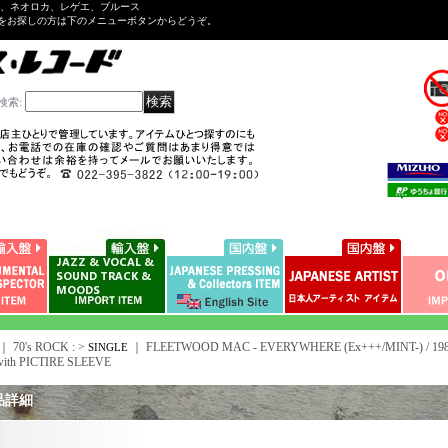
ル、ネオロカ、レゲエ、ブルース
をお探しの方は下のメニューボタンからどうぞ。
検索
:
｜ 70's ROCK : >
｜
FLEETWOOD MAC - EVERYWHERE (Ex+++/MINT-) / 198
SINGLE
 with PICTIRE SLEEVE
品詳細