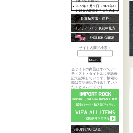
TION&OTHERS
2022年１月１日～2024年12
月25日の期間分をまとめまし
た。
サイト内商品検索：
当サイトの商品はすべてアー
ティスト・タイトルは英語表
記で記載しています。検索の
際は英語表記で検索していた
だくとスムーズです。
SHOPPING CART