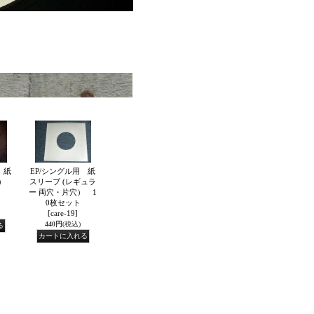
 紙
EP/シングル用 紙
厚）
スリーブ (レギュラ
ー 両穴・片穴） 1
0枚セット
[care-19]
440円
(税込)