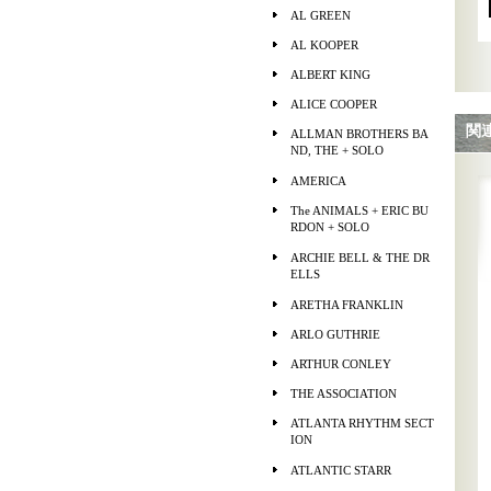
AL GREEN
AL KOOPER
ALBERT KING
ALICE COOPER
関
ALLMAN BROTHERS BA
ND, THE + SOLO
AMERICA
The ANIMALS + ERIC BU
RDON + SOLO
ARCHIE BELL & THE DR
ELLS
ARETHA FRANKLIN
ARLO GUTHRIE
ARTHUR CONLEY
THE ASSOCIATION
ATLANTA RHYTHM SECT
ION
ATLANTIC STARR