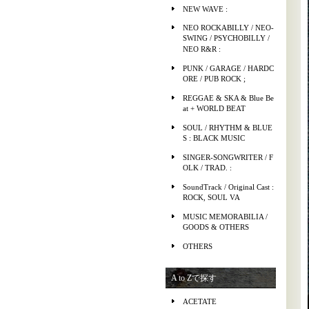
NEW WAVE :
NEO ROCKABILLY / NEO-
SWING / PSYCHOBILLY /
NEO R&R :
PUNK / GARAGE / HARDC
ORE / PUB ROCK ;
REGGAE & SKA & Blue Be
at + WORLD BEAT
SOUL / RHYTHM & BLUE
S : BLACK MUSIC
SINGER-SONGWRITER / F
OLK / TRAD. :
SoundTrack / Original Cast :
ROCK, SOUL VA
MUSIC MEMORABILIA /
GOODS & OTHERS
OTHERS
A to Zで探す
ACETATE