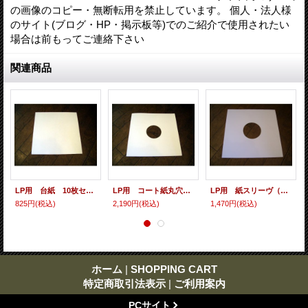
の画像のコピー・無断転用を禁止しています。 個人・法人様
のサイト(ブログ・HP・掲示板等)でのご紹介で使用されたい
場合は前もってご連絡下さい
関連商品
LP用 台紙 10枚セット
LP用 コート紙丸穴ジャケ 10枚セット
LP用 紙スリーヴ（レギュラー 四角の角） 10枚セット
825円
(税込)
2,190円
(税込)
1,470円
(税込)
ホーム
|
SHOPPING CART
特定商取引法表示
|
ご利用案内
PCサイト