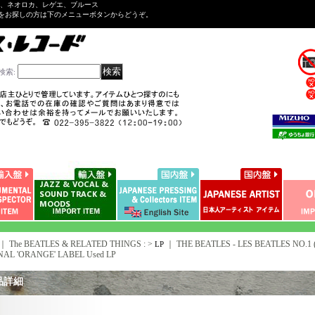
ル、ネオロカ、レゲエ、ブルース
をお探しの方は下のメニューボタンからどうぞ。
検索
:
｜ The BEATLES & RELATED THINGS : >
｜
THE BEATLES - LES BEATLES NO.1 (E
LP
NAL 'ORANGE' LABEL Used LP
品詳細