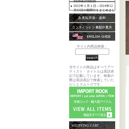
TION&OTHERS
2022年１月１日～2024年12
月25日の期間分をまとめまし
た。
サイト内商品検索：
当サイトの商品はすべてアー
ティスト・タイトルは英語表
記で記載しています。検索の
際は英語表記で検索していた
だくとスムーズです。
SHOPPING CART