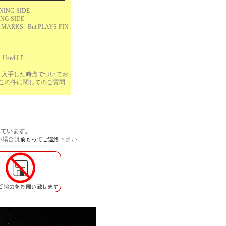
NING SIDE
ING SIDE
 MARKS But PLAYS FIN
 Used LP
、入手した時点でついてお
この件に関してのご質問
しています。
い場合は
下さい
前もってご連絡