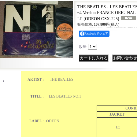
THE BEATLES - LES BEATLES N
64 Version FRANCE ORIGINAL
LP
[
ODEON OSX-225
]
販売価格
:
107,800円
(税込)
Facebookでシェア
数量
:
｜
ARTIST :
THE BEATLES
TITLE :
LES BEATLES NO.1
COND
JACKET
LABEL :
ODEON
Ex