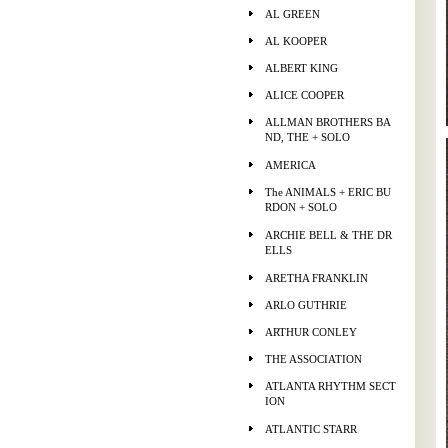
AL GREEN
AL KOOPER
ALBERT KING
ALICE COOPER
ALLMAN BROTHERS BA
ND, THE + SOLO
AMERICA
The ANIMALS + ERIC BU
RDON + SOLO
ARCHIE BELL & THE DR
ELLS
ARETHA FRANKLIN
ARLO GUTHRIE
ARTHUR CONLEY
THE ASSOCIATION
ATLANTA RHYTHM SECT
ION
ATLANTIC STARR