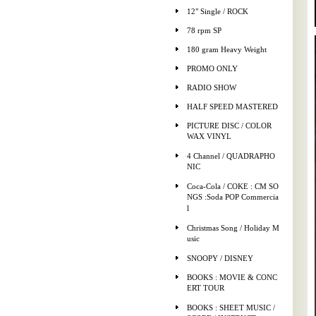
12" Single / ROCK
78 rpm SP
180 gram Heavy Weight
PROMO ONLY
RADIO SHOW
HALF SPEED MASTERED
PICTURE DISC / COLOR
WAX VINYL
4 Channel / QUADRAPHO
NIC
Coca-Cola / COKE : CM SO
NGS :Soda POP Commercia
l
Christmas Song / Holiday M
usic
SNOOPY / DISNEY
BOOKS : MOVIE & CONC
ERT TOUR
BOOKS : SHEET MUSIC /