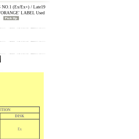
O.1 (Ex/Ex+) / Late19
 'ORANGE' LABEL Used
ITION
DISK
Ex