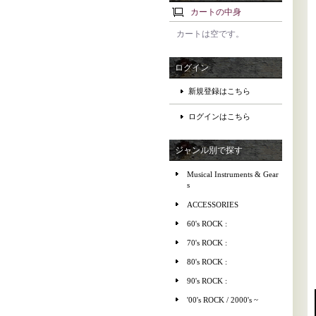
カートの中身
カートは空です。
ログイン
新規登録はこちら
ログインはこちら
ジャンル別で探す
Musical Instruments & Gear
s
ACCESSORIES
60's ROCK :
70's ROCK :
80's ROCK :
90's ROCK :
'00's ROCK / 2000's ~