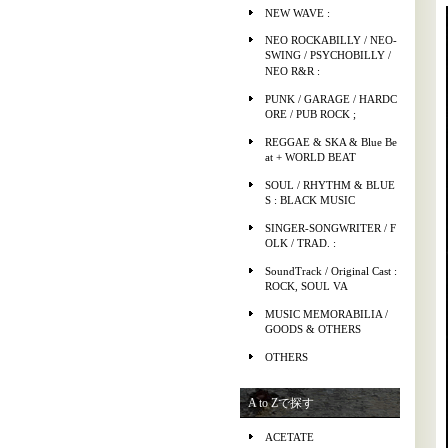
NEW WAVE :
NEO ROCKABILLY / NEO-
SWING / PSYCHOBILLY /
NEO R&R :
PUNK / GARAGE / HARDC
ORE / PUB ROCK ;
REGGAE & SKA & Blue Be
at + WORLD BEAT
SOUL / RHYTHM & BLUE
S : BLACK MUSIC
SINGER-SONGWRITER / F
OLK / TRAD. :
SoundTrack / Original Cast :
ROCK, SOUL VA
MUSIC MEMORABILIA /
GOODS & OTHERS
OTHERS
A to Zで探す
ACETATE