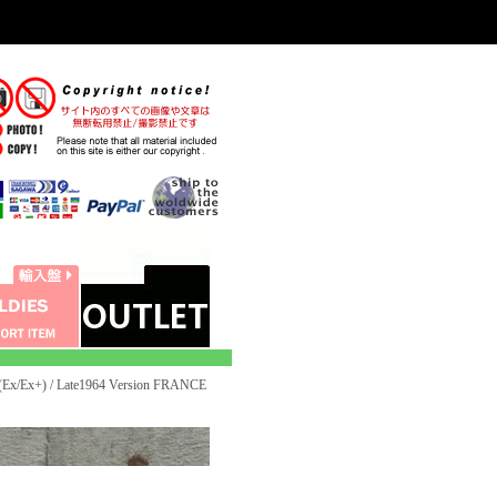
x/Ex+) / Late1964 Version FRANCE