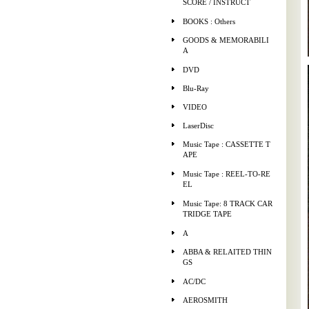
SCORE / INSTRUCT
BOOKS : Others
GOODS & MEMORABILI
A
DVD
Blu-Ray
VIDEO
LaserDisc
Music Tape : CASSETTE T
APE
Music Tape : REEL-TO-RE
EL
Music Tape: 8 TRACK CAR
TRIDGE TAPE
A
ABBA & RELAITED THIN
GS
AC/DC
AEROSMITH