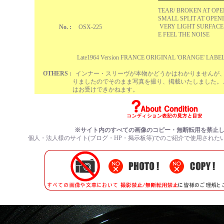
TEAR/ BROKEN AT OPE
SMALL SPLIT AT OPEN
VERY LIGHT SURFACE
No. :
OSX-225
E FEEL THE NOISE
Late1964 Version FRANCE ORIGINAL 'ORANGE' LABEL
OTHERS :
インナー・スリーヴが本物かどうかはわかりませんが
りましたのでそのまま写真を撮り、掲載いたしました。
はお受けできかねます。
※サイト内のすべての画像のコピー・無断転用を禁止
個人・法人様のサイト(ブログ・HP・掲示板等)でのご紹介で使用された