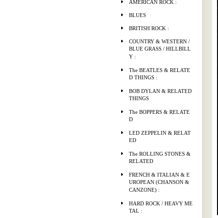
AMERICAN ROCK :
BLUES
BRITISH ROCK :
COUNTRY & WESTERN /
BLUE GRASS / HILLBILL
Y :
The BEATLES & RELATE
D THINGS :
BOB DYLAN & RELATED
THINGS
The BOPPERS & RELATE
D
LED ZEPPELIN & RELAT
ED
The ROLLING STONES &
RELATED
FRENCH & ITALIAN & E
UROPEAN (CHANSON &
CANZONE) :
HARD ROCK / HEAVY ME
TAL :