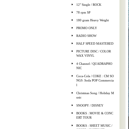
12" Single / ROCK
78 rpm SP
180 gram Heavy Weight
PROMO ONLY
RADIO SHOW
HALF SPEED MASTERED
PICTURE DISC / COLOR
WAX VINYL
4 Channel / QUADRAPHO
NIC
Coca-Cola / COKE : CM SO
NGS :Soda POP Commercia
l
Christmas Song / Holiday M
usic
SNOOPY / DISNEY
BOOKS : MOVIE & CONC
ERT TOUR
BOOKS : SHEET MUSIC /