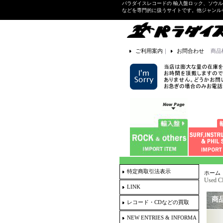
パラダイスレコードの 輸入盤ロック、ソウ
などを専門的に扱うサイトです。他ジャンル
ご利用案内
｜
お問合わせ
商品
特定商取引法表示
ホーム
Used 
LINK
商
レコード・CDなどの買取
NEW ENTRIES & INFORMA