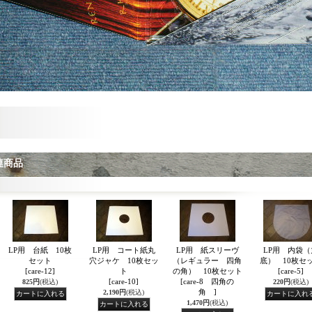
連商品
LP用 台紙 10枚
LP用 コート紙丸
LP用 紙スリーヴ
LP用 内袋（
セット
穴ジャケ 10枚セッ
（レギュラー 四角
底） 10枚セ
[care-12]
ト
の角） 10枚セット
[care-5]
[care-10]
[care-8 四角の
825円
(税込)
220円
(税込)
角 ]
2,190円
(税込)
1,470円
(税込)