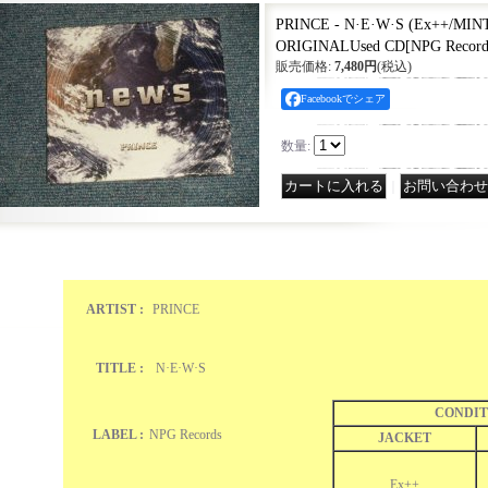
PRINCE - N·E·W·S (Ex++/MINT
ORIGINALUsed CD
[
NPG Recor
販売価格
:
7,480円
(税込)
Facebookでシェア
数量
:
｜
ARTIST :
PRINCE
TITLE :
N·E·W·S
CONDIT
LABEL :
NPG Records
JACKET
Ex++