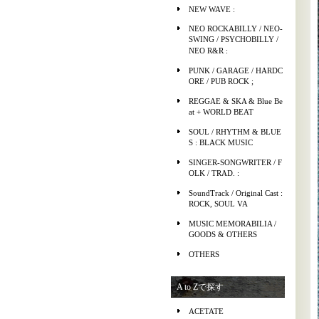
NEW WAVE :
NEO ROCKABILLY / NEO-
SWING / PSYCHOBILLY /
NEO R&R :
PUNK / GARAGE / HARDC
ORE / PUB ROCK ;
REGGAE & SKA & Blue Be
at + WORLD BEAT
SOUL / RHYTHM & BLUE
S : BLACK MUSIC
SINGER-SONGWRITER / F
OLK / TRAD. :
SoundTrack / Original Cast :
ROCK, SOUL VA
MUSIC MEMORABILIA /
GOODS & OTHERS
OTHERS
A to Zで探す
ACETATE