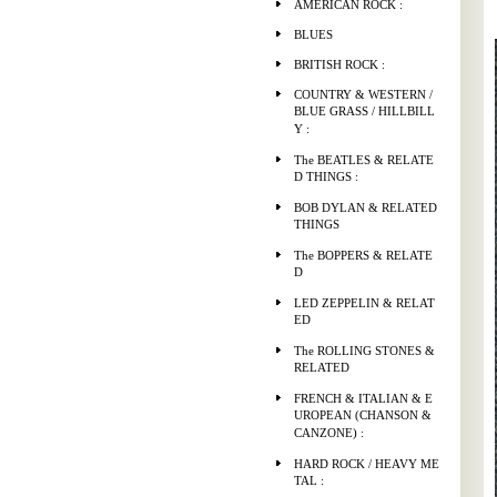
AMERICAN ROCK :
BLUES
BRITISH ROCK :
COUNTRY & WESTERN /
BLUE GRASS / HILLBILL
Y :
The BEATLES & RELATE
D THINGS :
BOB DYLAN & RELATED
THINGS
The BOPPERS & RELATE
D
LED ZEPPELIN & RELAT
ED
The ROLLING STONES &
RELATED
FRENCH & ITALIAN & E
UROPEAN (CHANSON &
CANZONE) :
HARD ROCK / HEAVY ME
TAL :