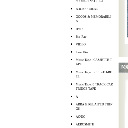
SCORE / INSTRUCT
BOOKS : Others
GOODS & MEMORABILI
A
DVD
Blu-Ray
VIDEO
LaserDisc
Music Tape : CASSETTE T
APE
関
Music Tape : REEL-TO-RE
EL
Music Tape: 8 TRACK CAR
TRIDGE TAPE
A
ABBA & RELAITED THIN
GS
AC/DC
AEROSMITH