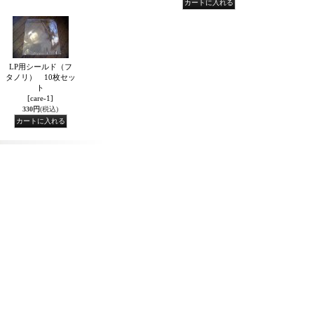
LP用シールド（フ
タノリ） 10枚セッ
ト
[care-1]
330円
(税込)