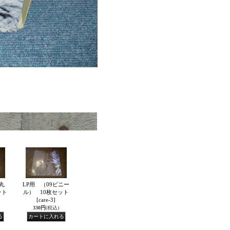
丸
LP用 （09ビニー
ット
ル） 10枚セット
[care-3]
330円
(税込)