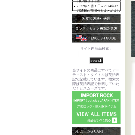
TION&OTHERS
2022年１月１日～2024年12
月25日の期間分をまとめまし
た。
サイト内商品検索：
当サイトの商品はすべてアー
ティスト・タイトルは英語表
記で記載しています。検索の
際は英語表記で検索していた
だくとスムーズです。
SHOPPING CART