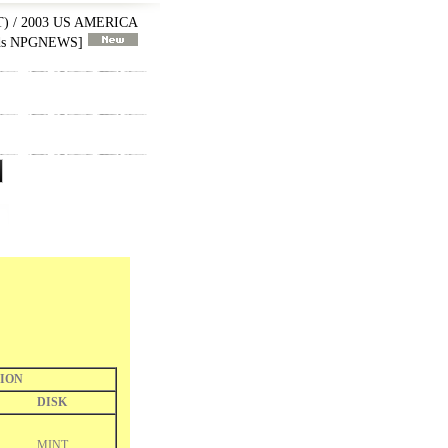
) / 2003 US AMERICA
ds NPGNEWS
]
ION
DISK
MINT