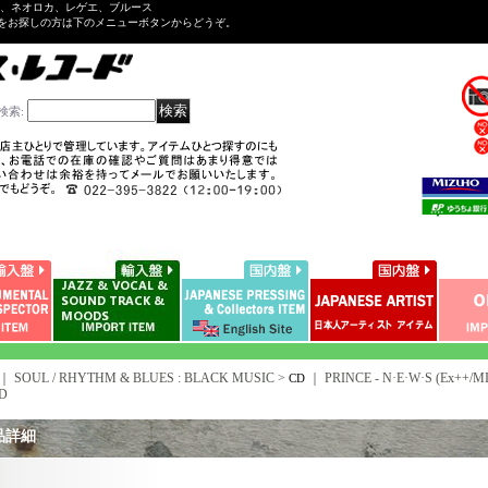
ル、ネオロカ、レゲエ、ブルース
をお探しの方は下のメニューボタンからどうぞ。
検索
:
｜ SOUL / RHYTHM & BLUES : BLACK MUSIC >
｜
PRINCE - N·E·W·S (Ex++/M
CD
CD
品詳細