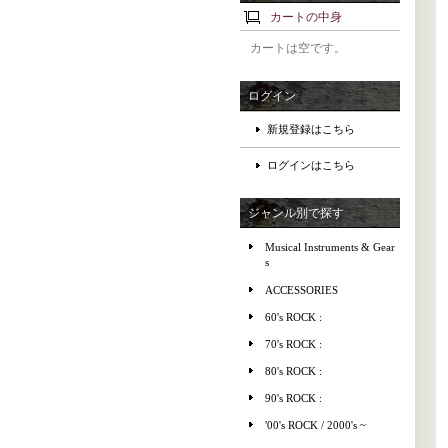
カートの中身
カートは空です。
ログイン
新規登録はこちら
ログインはこちら
ジャンル別で探す
Musical Instruments & Gear
s
ACCESSORIES
60's ROCK :
70's ROCK :
80's ROCK :
90's ROCK :
'00's ROCK / 2000's ~