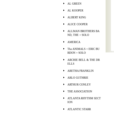
AL GREEN
AL KOOPER
ALBERT KING
ALICE COOPER
ALLMAN BROTHERS BA
ND, THE + SOLO
AMERICA
The ANIMALS + ERIC BU
RDON + SOLO
ARCHIE BELL & THE DR
ELLS
ARETHA FRANKLIN
ARLO GUTHRIE
ARTHUR CONLEY
THE ASSOCIATION
ATLANTA RHYTHM SECT
ION
ATLANTIC STARR