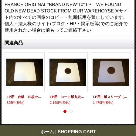
FRANCE ORIGINAL "BRAND NEW"10" LP WE FOUND
OLD NEW DEAD STOCK FROM OUR WAREHOYSE ※サイ
ト内のすべての画像のコピー・無断転用を禁止しています。
個人・法人様のサイト(ブログ・HP・掲示板等)でのご紹介で
使用されたい場合は前もってご連絡下さい
関連商品
LP用 台紙 10枚セット
LP用 コート紙丸穴ジャケ 10枚セット
LP用 紙スリーヴ（レギュラー 四角の角） 10枚セット
825円
(税込)
2,190円
(税込)
1,470円
(税込)
ホーム
|
SHOPPING CART