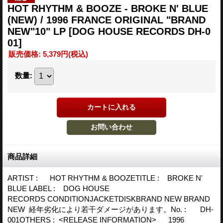
HOT RHYTHM & BOOZE - BROKE N' BLUE
(NEW) / 1996 FRANCE ORIGINAL "BRAND
NEW"10" LP
[DOG HOUSE RECORDS DH-0
01]
販売価格
:
5,379円
(税込)
数量
:
商品詳細
ARTIST : HOT RHYTHM & BOOZETITLE : BROKE N'
BLUE LABEL : DOG HOUSE
RECORDS CONDITIONJACKETDISKBRAND NEW BRAND
NEW 経年劣化により若干ダメージがあります。No. : DH-
001OTHERS : <RELEASE INFORMATION> 1996