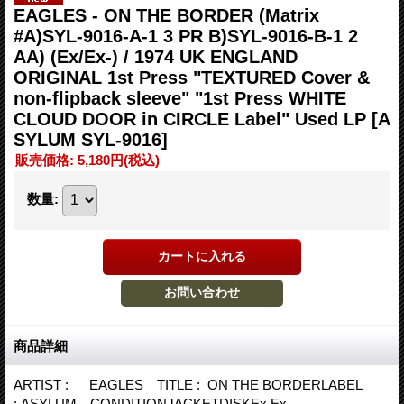
EAGLES - ON THE BORDER (Matrix
#A)SYL-9016-A-1 3 PR B)SYL-9016-B-1 2
AA) (Ex/Ex-) / 1974 UK ENGLAND
ORIGINAL 1st Press "TEXTURED Cover &
non-flipback sleeve" "1st Press WHITE
CLOUD DOOR in CIRCLE Label" Used LP
[A
SYLUM SYL-9016]
販売価格
:
5,180円
(税込)
数量
:
商品詳細
ARTIST : EAGLES TITLE : ON THE BORDERLABEL
: ASYLUM CONDITIONJACKETDISKEx Ex-