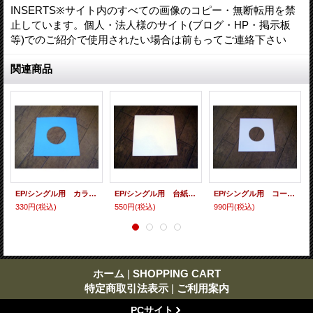
INSERTS※サイト内のすべての画像のコピー・無断転用を禁
止しています。個人・法人様のサイト(ブログ・HP・掲示板
等)でのご紹介で使用されたい場合は前もってご連絡下さい
関連商品
EP/シングル用 カラースリーヴ（全4色） 5枚セット
EP/シングル用 台紙 10枚セット
EP/シングル用 コート紙丸穴ジャケ 白 10 copies set / １０枚セット
330円
(税込)
550円
(税込)
990円
(税込)
ホーム
|
SHOPPING CART
特定商取引法表示
|
ご利用案内
PCサイト