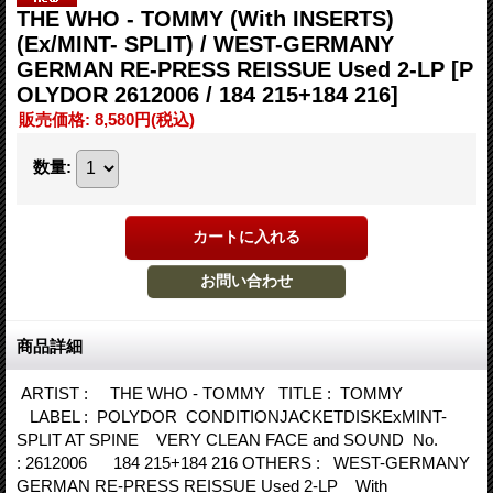
THE WHO - TOMMY (With INSERTS)
(Ex/MINT- SPLIT) / WEST-GERMANY
GERMAN RE-PRESS REISSUE Used 2-LP
[P
OLYDOR 2612006 / 184 215+184 216]
販売価格
:
8,580円
(税込)
数量
:
商品詳細
ARTIST : THE WHO - TOMMY TITLE : TOMMY
LABEL : POLYDOR CONDITIONJACKETDISKExMINT-
SPLIT AT SPINE VERY CLEAN FACE and SOUND No.
: 2612006 184 215+184 216 OTHERS : WEST-GERMANY
GERMAN RE-PRESS REISSUE Used 2-LP With