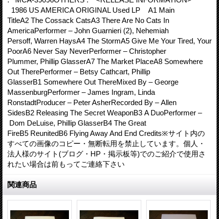
1986 US AMERICA ORIGINAL Used LP A1 Main
TitleA2 The Cossack CatsA3 There Are No Cats In
AmericaPerformer – John Guarnieri (2), Nehemiah
Persoff, Warren HaysA4 The StormA5 Give Me Your Tired, Your
PoorA6 Never Say NeverPerformer – Christopher
Plummer, Phillip GlasserA7 The Market PlaceA8 Somewhere
Out TherePerformer – Betsy Cathcart, Phillip
GlasserB1 Somewhere Out ThereMixed By – George
MassenburgPerformer – James Ingram, Linda
RonstadtProducer – Peter AsherRecorded By – Allen
SidesB2 Releasing The Secret WeaponB3 A DuoPerformer –
Dom DeLuise, Phillip GlasserB4 The Great
FireB5 ReunitedB6 Flying Away And End Credits※サイト内の
すべての画像のコピー・無断転用を禁止しています。個人・
法人様のサイト(ブログ・HP・掲示板等)でのご紹介で使用さ
れたい場合は前もってご連絡下さい
関連商品