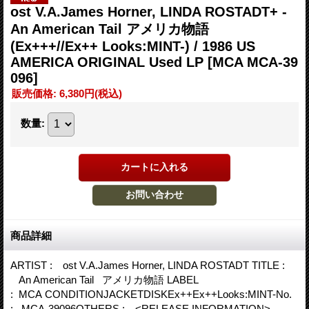
ost V.A.James Horner, LINDA ROSTADT+ -
An American Tail アメリカ物語
(Ex+++//Ex++ Looks:MINT-) / 1986 US
AMERICA ORIGINAL Used LP
[MCA MCA-39
096]
販売価格
:
6,380円
(税込)
数量
:
商品詳細
ARTIST : ost V.A.James Horner, LINDA ROSTADT TITLE :
An American Tail アメリカ物語 LABEL
: MCA CONDITIONJACKETDISKEx++Ex++Looks:MINT-No.
: MCA-39096OTHERS : <RELEASE INFORMATION>