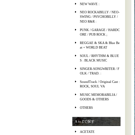
NEW WAVE :
NEO ROCKABILLY / NEO-
SWING / PSYCHOBILLY /
NEO R&R :
PUNK / GARAGE / HARDC
ORE / PUB ROCK ;
REGGAE & SKA & Blue Be
at + WORLD BEAT
SOUL / RHYTHM & BLUE
S : BLACK MUSIC
SINGER-SONGWRITER / F
OLK / TRAD. :
SoundTrack / Original Cast :
ROCK, SOUL VA
MUSIC MEMORABILIA /
GOODS & OTHERS
OTHERS
A to Zで探す
ACETATE