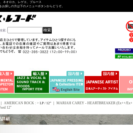
ル、ネオロカ、レゲエ、ブルース
をお探しの方は下のメニューボタンからどうぞ。
検索
:
｜ AMERICAN ROCK : >
｜
MARIAH CAREY - HEARTBREAKER (Ex++/Ex+ Lo
LP / 12"
sed 12"
品詳細