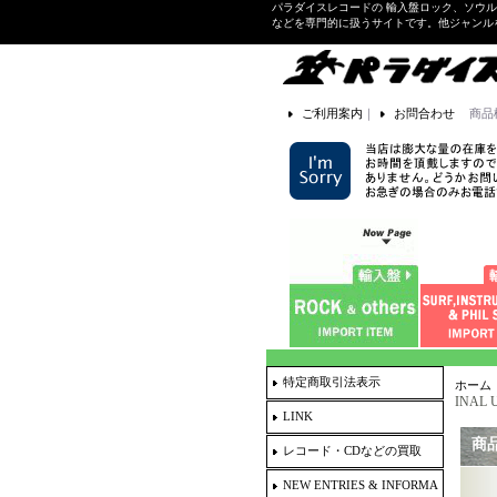
パラダイスレコードの 輸入盤ロック、ソウ
などを専門的に扱うサイトです。他ジャンル
ご利用案内
｜
お問合わせ
商品
特定商取引法表示
ホーム
INAL U
LINK
商
レコード・CDなどの買取
NEW ENTRIES & INFORMA