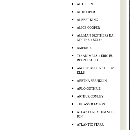
AL GREEN
AL KOOPER
ALBERT KING
ALICE COOPER
ALLMAN BROTHERS BA
ND, THE + SOLO
AMERICA
The ANIMALS + ERIC BU
RDON + SOLO
ARCHIE BELL & THE DR
ELLS
ARETHA FRANKLIN
ARLO GUTHRIE
ARTHUR CONLEY
THE ASSOCIATION
ATLANTA RHYTHM SECT
ION
ATLANTIC STARR