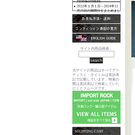
TION&OTHERS
2022年１月１日～2024年12
月25日の期間分をまとめまし
た。
サイト内商品検索：
当サイトの商品はすべてアー
ティスト・タイトルは英語表
記で記載しています。検索の
際は英語表記で検索していた
だくとスムーズです。
SHOPPING CART