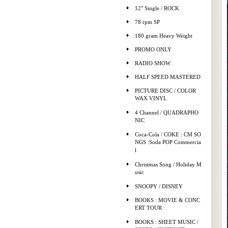
12" Single / ROCK
78 rpm SP
180 gram Heavy Weight
PROMO ONLY
RADIO SHOW
HALF SPEED MASTERED
PICTURE DISC / COLOR
WAX VINYL
4 Channel / QUADRAPHO
NIC
Coca-Cola / COKE : CM SO
NGS :Soda POP Commercia
l
Christmas Song / Holiday M
usic
SNOOPY / DISNEY
BOOKS : MOVIE & CONC
ERT TOUR
BOOKS : SHEET MUSIC /