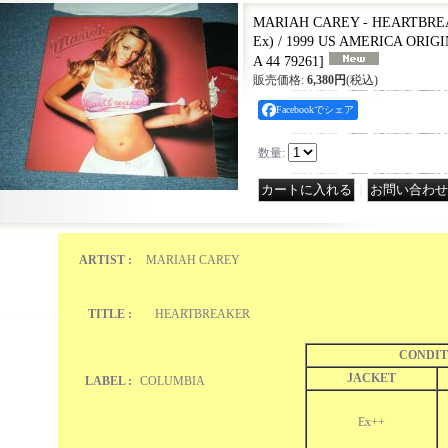
MARIAH CAREY - HEARTBREAK
Ex) / 1999 US AMERICA ORIGI
A 44 79261
]
販売価格
:
6,380円
(税込)
Facebookでシェア
数量
:
｜
ARTIST :
MARIAH CAREY
TITLE :
HEARTBREAKER
CONDIT
JACKET
LABEL :
COLUMBIA
Ex++