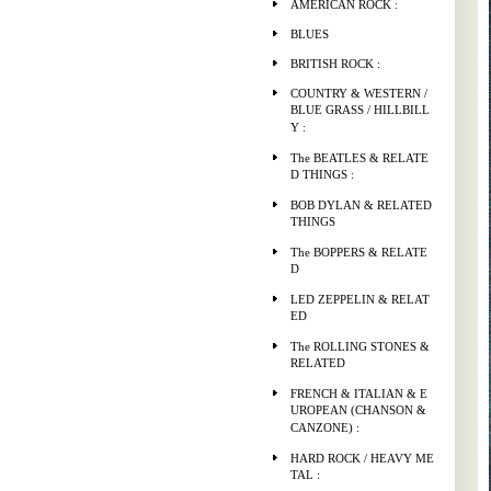
AMERICAN ROCK :
BLUES
BRITISH ROCK :
COUNTRY & WESTERN /
BLUE GRASS / HILLBILL
Y :
The BEATLES & RELATE
D THINGS :
BOB DYLAN & RELATED
THINGS
The BOPPERS & RELATE
D
LED ZEPPELIN & RELAT
ED
The ROLLING STONES &
RELATED
FRENCH & ITALIAN & E
UROPEAN (CHANSON &
CANZONE) :
HARD ROCK / HEAVY ME
TAL :