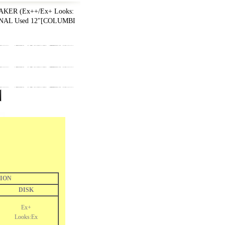
ER (Ex++/Ex+ Looks:
NAL Used 12"
[
COLUMBI
ION
DISK
Ex+
Looks:Ex