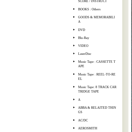
SCORE / INSTRUCT
BOOKS : Others
GOODS & MEMORABILI
A
DVD
Blu-Ray
VIDEO
LaserDisc
Music Tape : CASSETTE T
APE
Music Tape : REEL-TO-RE
EL
Music Tape: 8 TRACK CAR
TRIDGE TAPE
A
ABBA & RELAITED THIN
GS
AC/DC
AEROSMITH