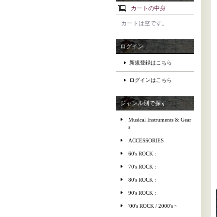
カートの中身
カートは空です。
ログイン
新規登録はこちら
ログインはこちら
ジャンル別で探す
Musical Instruments & Gear
s
ACCESSORIES
60's ROCK :
70's ROCK :
80's ROCK :
90's ROCK :
'00's ROCK / 2000's ~