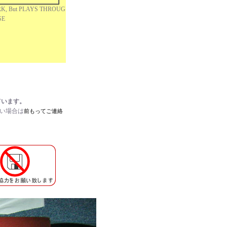
K, But PLAYS THROUG
ISE
ています。
たい場合は
前もってご連絡