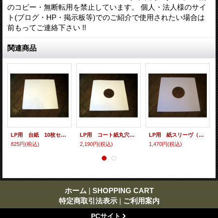
のコピー・無断転用を禁止しています。 個人・法人様のサイ
ト(ブログ・HP・掲示板等)でのご紹介で使用されたい場合は
前もってご連絡下さい !!
関連商品
LP用 台紙 10枚セット
LP用 コート紙丸穴ジャケ 10枚セット
LP用 紙スリーヴ（レギュラー 四角の角） 10枚セット
825円
(税込)
2,190円
(税込)
1,470円
(税込)
ホーム
|
SHOPPING CART
特定商取引法表示
|
ご利用案内
PCサイト