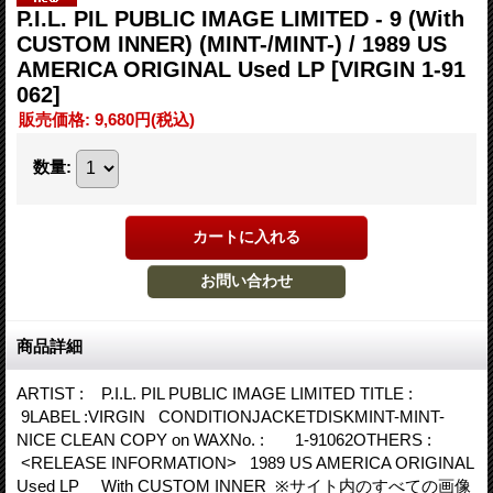
P.I.L. PIL PUBLIC IMAGE LIMITED - 9 (With
CUSTOM INNER) (MINT-/MINT-) / 1989 US
AMERICA ORIGINAL Used LP
[VIRGIN 1-91
062]
販売価格
:
9,680円
(税込)
数量
:
商品詳細
ARTIST : P.I.L. PIL PUBLIC IMAGE LIMITED TITLE :
9LABEL :VIRGIN CONDITIONJACKETDISKMINT-MINT-
NICE CLEAN COPY on WAXNo. : 1-91062OTHERS :
<RELEASE INFORMATION> 1989 US AMERICA ORIGINAL
Used LP With CUSTOM INNER ※サイト内のすべての画像