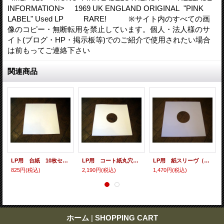
INFORMATION> 1969 UK ENGLAND ORIGINAL "PINK
LABEL" Used LP RARE! ※サイト内のすべての画
像のコピー・無断転用を禁止しています。個人・法人様のサ
イト(ブログ・HP・掲示板等)でのご紹介で使用されたい場合
は前もってご連絡下さい
関連商品
LP用 台紙 10枚セット
LP用 コート紙丸穴ジャケ 10枚セット
LP用 紙スリーヴ（レギュラー 四角の角） 10枚セット
825円
(税込)
2,190円
(税込)
1,470円
(税込)
ホーム
|
SHOPPING CART