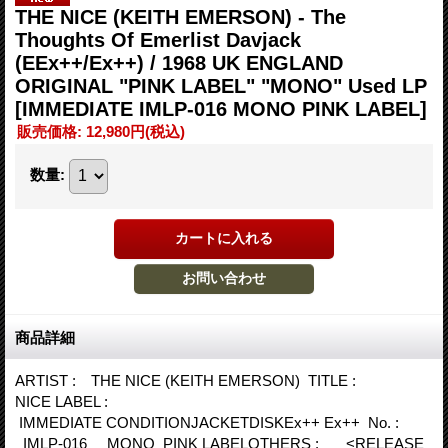
THE NICE (KEITH EMERSON) - The
Thoughts Of Emerlist Davjack
(EEx++/Ex++) / 1968 UK ENGLAND
ORIGINAL "PINK LABEL" "MONO" Used LP
[IMMEDIATE IMLP-016 MONO PINK LABEL]
販売価格
:
12,980円
(税込)
数量
:
商品詳細
ARTIST : THE NICE (KEITH EMERSON) TITLE :
NICE LABEL :
IMMEDIATE CONDITIONJACKETDISKEx++ Ex++ No. :
IMLP-016 MONO PINK LABELOTHERS : <RELEASE