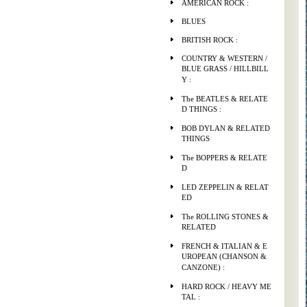
AMERICAN ROCK :
BLUES
BRITISH ROCK :
COUNTRY & WESTERN /
BLUE GRASS / HILLBILL
Y :
The BEATLES & RELATE
D THINGS :
BOB DYLAN & RELATED
THINGS
The BOPPERS & RELATE
D
LED ZEPPELIN & RELAT
ED
The ROLLING STONES &
RELATED
FRENCH & ITALIAN & E
UROPEAN (CHANSON &
CANZONE) :
HARD ROCK / HEAVY ME
TAL :