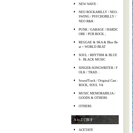
NEW WAVE :
NEO ROCKABILLY / NEO-
SWING / PSYCHOBILLY /
NEO R&R :
PUNK / GARAGE / HARDC
ORE / PUB ROCK ;
REGGAE & SKA & Blue Be
at + WORLD BEAT
SOUL / RHYTHM & BLUE
S : BLACK MUSIC
SINGER-SONGWRITER / F
OLK / TRAD. :
SoundTrack / Original Cast :
ROCK, SOUL VA
MUSIC MEMORABILIA /
GOODS & OTHERS
OTHERS
A to Zで探す
ACETATE