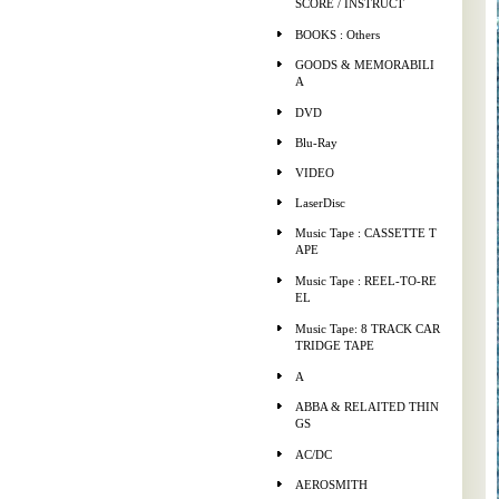
SCORE / INSTRUCT
BOOKS : Others
GOODS & MEMORABILI
A
DVD
Blu-Ray
VIDEO
LaserDisc
Music Tape : CASSETTE T
APE
Music Tape : REEL-TO-RE
EL
Music Tape: 8 TRACK CAR
TRIDGE TAPE
A
ABBA & RELAITED THIN
GS
AC/DC
AEROSMITH