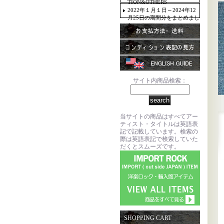
TION&OTHERS
2022年１月１日～2024年12
月25日の期間分をまとめまし
た。
サイト内商品検索：
当サイトの商品はすべてアー
ティスト・タイトルは英語表
記で記載しています。検索の
際は英語表記で検索していた
だくとスムーズです。
SHOPPING CART