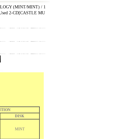
OGY (MINT/MINT) / 1
sed 2-CD
[
CASTLE MU
ITION
DISK
MINT