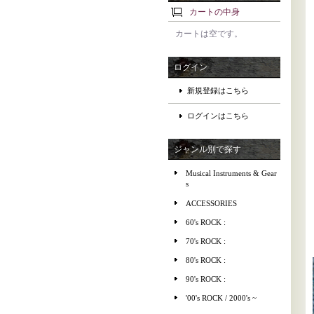
カートの中身
カートは空です。
ログイン
新規登録はこちら
ログインはこちら
ジャンル別で探す
Musical Instruments & Gear
s
ACCESSORIES
60's ROCK :
70's ROCK :
80's ROCK :
90's ROCK :
'00's ROCK / 2000's ~