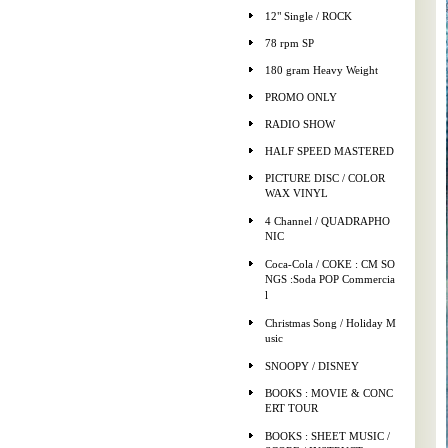
12" Single / ROCK
78 rpm SP
180 gram Heavy Weight
PROMO ONLY
RADIO SHOW
HALF SPEED MASTERED
PICTURE DISC / COLOR
WAX VINYL
4 Channel / QUADRAPHO
NIC
Coca-Cola / COKE : CM SO
NGS :Soda POP Commercia
l
Christmas Song / Holiday M
usic
SNOOPY / DISNEY
BOOKS : MOVIE & CONC
ERT TOUR
BOOKS : SHEET MUSIC /