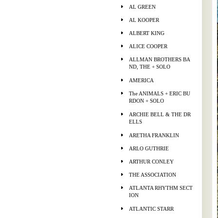
AL GREEN
AL KOOPER
ALBERT KING
ALICE COOPER
ALLMAN BROTHERS BA
ND, THE + SOLO
AMERICA
The ANIMALS + ERIC BU
RDON + SOLO
ARCHIE BELL & THE DR
ELLS
ARETHA FRANKLIN
ARLO GUTHRIE
ARTHUR CONLEY
THE ASSOCIATION
ATLANTA RHYTHM SECT
ION
ATLANTIC STARR