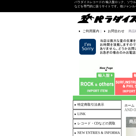
パラダイスレコードの 輸入盤ロック、ソウ
などを専門的に扱うサイトです。他ジャンル
ご利用案内
｜
お問合わせ
商品
特定商取引法表示
ホーム
AND O
LINK
商
レコード・CDなどの買取
NEW ENTRIES & INFORMA