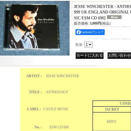
JESSE WINCHESTER - ANTHOL
999 UK ENGLAND ORIGINAL U
SIC ESM CD 690
]
販売価格
:
3,080円
(税込)
Facebookでシェア
数量
:
｜
ARTIST :
JESSE WINCHESTER
TITLE :
ANTHOLOGY
COND
LABEL :
CASTLE MUSIC
JACKET
MINT-
No. :
ESM CD 690